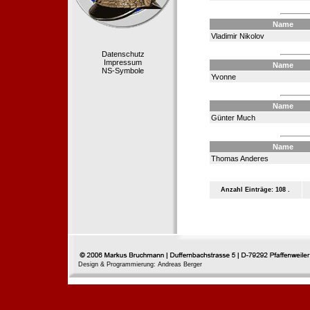
Name
Vladimir Nikolov
Datenschutz
Impressum
Name
NS-Symbole
Yvonne
Name
Günter Much
Name
Thomas Anderes
Anzahl Einträge: 108 .
Design & Programmierung: Andreas Berger