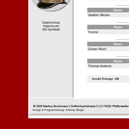
Name
Vladimir Nikolov
Datenschutz
Impressum
Name
NS-Symbole
Yvonne
Name
Günter Much
Name
Thomas Anderes
Anzahl Einträge: 108 .
Design & Programmierung: Andreas Berger