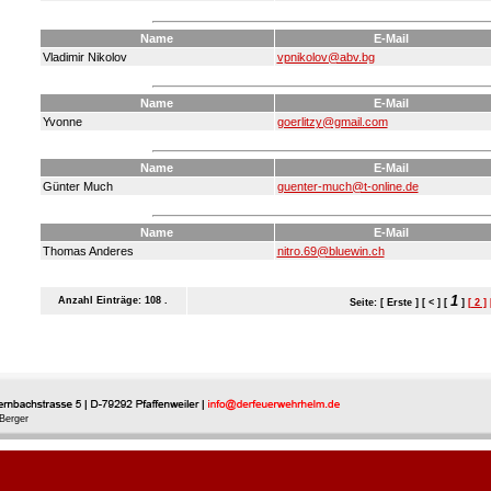
Name
E-Mail
Vladimir Nikolov
vpnikolov@abv.bg
Name
E-Mail
Yvonne
goerlitzy@gmail.com
Name
E-Mail
Günter Much
guenter-much@t-online.de
Name
E-Mail
Thomas Anderes
nitro.69@bluewin.ch
1
Anzahl Einträge: 108 .
Seite: [ Erste ] [ < ] [
]
[ 2 ]
Berger