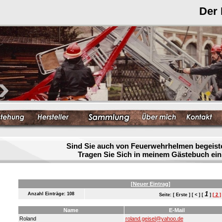
Der
Sind Sie auch von Feuerwehrhelmen begeist
Tragen Sie Sich in meinem Gästebuch ein
[Neuer Eintrag]
1
Anzahl Einträge: 108
Seite: [ Erste ] [ < ] [
]
[ 2 ]
Name
E-Mail
Roland
roland.geisel@yahoo.de