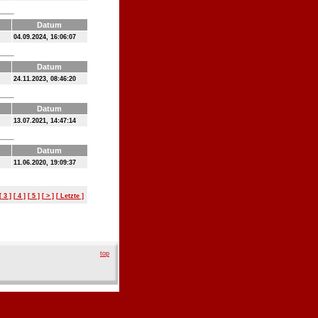
Datum
04.09.2024, 16:06:07
Datum
24.11.2023, 08:46:20
Datum
13.07.2021, 14:47:14
Datum
11.06.2020, 19:09:37
[ 3 ]
[ 4 ]
[ 5 ]
[ > ]
[ Letzte ]
top