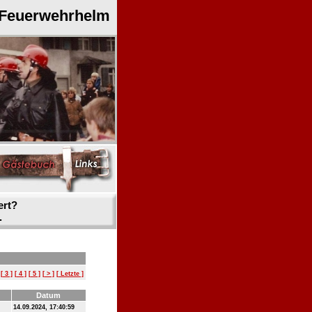
 Feuerwehrhelm
ert?
.
[ 3 ]
[ 4 ]
[ 5 ]
[ > ]
[ Letzte ]
Datum
14.09.2024, 17:40:59