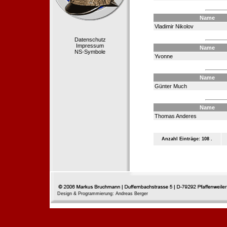
Name
Vladimir Nikolov
Datenschutz
Impressum
Name
NS-Symbole
Yvonne
Name
Günter Much
Name
Thomas Anderes
Anzahl Einträge: 108 .
Design & Programmierung: Andreas Berger