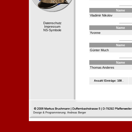
Name
Vladimir Nikolov
Datenschutz
Impressum
Name
NS-Symbole
Yvonne
Name
Günter Much
Name
Thomas Anderes
Anzahl Einträge: 108 .
Design & Programmierung: Andreas Berger