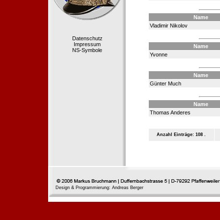
Name
Vladimir Nikolov
Datenschutz
Impressum
Name
NS-Symbole
Yvonne
Name
Günter Much
Name
Thomas Anderes
Anzahl Einträge: 108 .
Design & Programmierung: Andreas Berger