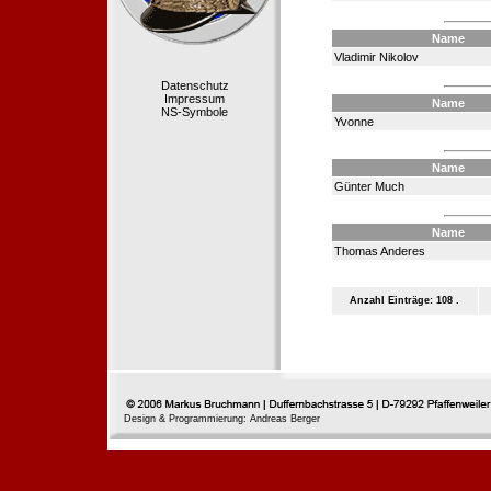
Name
Vladimir Nikolov
Datenschutz
Impressum
Name
NS-Symbole
Yvonne
Name
Günter Much
Name
Thomas Anderes
Anzahl Einträge: 108 .
Design & Programmierung: Andreas Berger