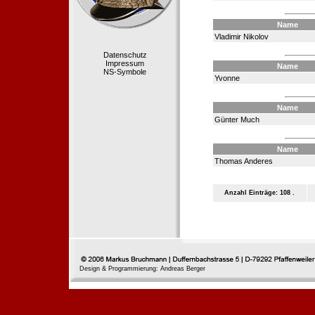
Name
Vladimir Nikolov
Datenschutz
Impressum
Name
NS-Symbole
Yvonne
Name
Günter Much
Name
Thomas Anderes
Anzahl Einträge: 108 .
Design & Programmierung: Andreas Berger