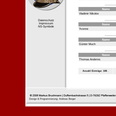
Name
Vladimir Nikolov
Datenschutz
Impressum
Name
NS-Symbole
Yvonne
Name
Günter Much
Name
Thomas Anderes
Anzahl Einträge: 108 .
Design & Programmierung: Andreas Berger