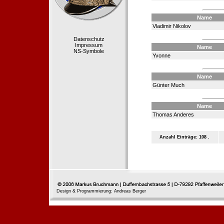
Name
Vladimir Nikolov
Datenschutz
Impressum
Name
NS-Symbole
Yvonne
Name
Günter Much
Name
Thomas Anderes
Anzahl Einträge: 108 .
Design & Programmierung: Andreas Berger