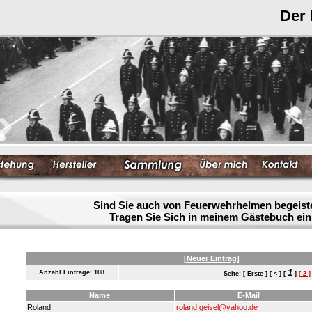
Der
Sind Sie auch von Feuerwehrhelmen begeist
Tragen Sie Sich in meinem Gästebuch ein
[Neuer Eintrag]
1
Anzahl Einträge: 108
Seite: [ Erste ] [ < ] [
]
[ 2 ]
Name
E-Mail
Roland
roland.geisel@yahoo.de