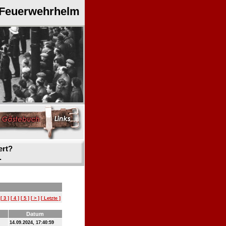
 Feuerwehrhelm
ert?
.
[ 3 ]
[ 4 ]
[ 5 ]
[ > ]
[ Letzte ]
Datum
14.09.2024, 17:40:59