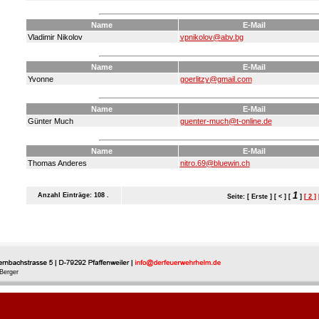
Name
E-Mail
Vladimir Nikolov
vpnikolov@abv.bg
Name
E-Mail
Yvonne
goerlitzy@gmail.com
Name
E-Mail
Günter Much
guenter-much@t-online.de
Name
E-Mail
Thomas Anderes
nitro.69@bluewin.ch
1
Anzahl Einträge: 108 .
Seite: [ Erste ] [ < ] [
]
[ 2 ]
Berger