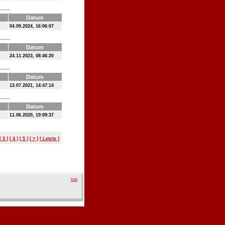
Datum
04.09.2024, 16:06:07
Datum
24.11.2023, 08:46:20
Datum
13.07.2021, 14:47:14
Datum
11.06.2020, 19:09:37
[ 3 ]
[ 4 ]
[ 5 ]
[ > ]
[ Letzte ]
top