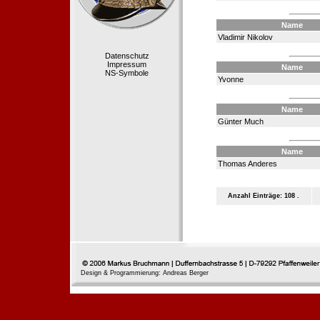
Name
Vladimir Nikolov
Datenschutz
Impressum
Name
NS-Symbole
Yvonne
Name
Günter Much
Name
Thomas Anderes
Anzahl Einträge: 108 .
Design & Programmierung: Andreas Berger