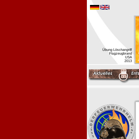
Übung Löschangriff
Flugzeugbrand
USA
2013