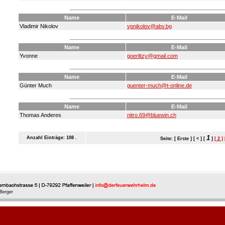
Name
E-Mail
Vladimir Nikolov
vpnikolov@abv.bg
Name
E-Mail
Yvonne
goerlitzy@gmail.com
Name
E-Mail
Günter Much
guenter-much@t-online.de
Name
E-Mail
Thomas Anderes
nitro.69@bluewin.ch
1
Anzahl Einträge: 108 .
Seite: [ Erste ] [ < ] [
]
[ 2 ]
Berger