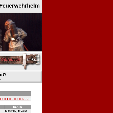
 Feuerwehrhelm
ert?
.
[ 3 ]
[ 4 ]
[ 5 ]
[ > ]
[ Letzte ]
Datum
14.09.2024, 17:40:59