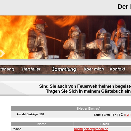
Der
Sind Sie auch von Feuerwehrhelmen begeist
Tragen Sie Sich in meinem Gästebuch ein
[Neuer Eintrag]
1
Anzahl Einträge: 108
Seite: [ Erste ] [ < ] [
]
[ 2 ]
Name
E-Mail
Roland
roland.geisel@yahoo.de