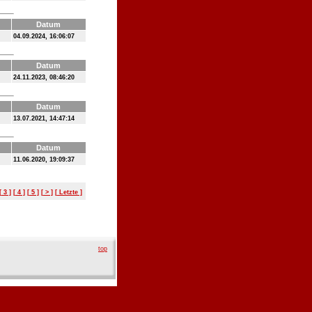
Datum
04.09.2024, 16:06:07
Datum
24.11.2023, 08:46:20
Datum
13.07.2021, 14:47:14
Datum
11.06.2020, 19:09:37
[ 3 ]
[ 4 ]
[ 5 ]
[ > ]
[ Letzte ]
top