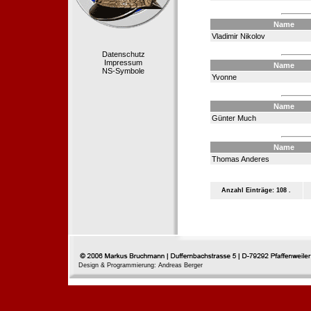
Name
Vladimir Nikolov
Datenschutz
Impressum
Name
NS-Symbole
Yvonne
Name
Günter Much
Name
Thomas Anderes
Anzahl Einträge: 108 .
Design & Programmierung: Andreas Berger