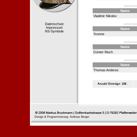
Name
Vladimir Nikolov
Datenschutz
Impressum
Name
NS-Symbole
Yvonne
Name
Günter Much
Name
Thomas Anderes
Anzahl Einträge: 108 .
Design & Programmierung: Andreas Berger