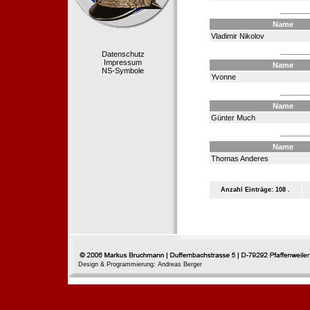
Name
Vladimir Nikolov
Datenschutz
Impressum
Name
NS-Symbole
Yvonne
Name
Günter Much
Name
Thomas Anderes
Anzahl Einträge: 108 .
Design & Programmierung: Andreas Berger