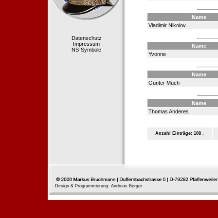
Name
Vladimir Nikolov
Datenschutz
Impressum
Name
NS-Symbole
Yvonne
Name
Günter Much
Name
Thomas Anderes
Anzahl Einträge: 108 .
Design & Programmierung: Andreas Berger