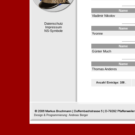
Name
Vladimir Nikolov
Datenschutz
Impressum
Name
NS-Symbole
Yvonne
Name
Günter Much
Name
Thomas Anderes
Anzahl Einträge: 108 .
Design & Programmierung: Andreas Berger