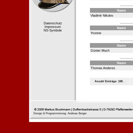
Name
Vladimir Nikolov
Datenschutz
Impressum
Name
NS-Symbole
Yvonne
Name
Günter Much
Name
Thomas Anderes
Anzahl Einträge: 108 .
Design & Programmierung: Andreas Berger