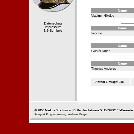
Name
Vladimir Nikolov
Datenschutz
Impressum
Name
NS-Symbole
Yvonne
Name
Günter Much
Name
Thomas Anderes
Anzahl Einträge: 108 .
Design & Programmierung: Andreas Berger