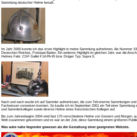
Sammlung deutscher Helme besaß.
Im Jahr 2000 konnte ich das erste Highlight in meine Sammlung aufnehmen. Als Nummer 33 e
Deutschen Reiches, Freistaat Baden. Ein weiteres Highlight im gleichen Jahr, war die Ansch
Helmes Fabr: CGF Gallet F1A PA 45 bzw. Dräger Typ: Supra S.
Nach und nach wurde ich auf Sammler aufmerksam, die zum Teil enorme Sammlungen und
Fachwissen vorweisen konnten. So kaufte ich im September 2001 ein Teil einer Sammlung 
und Sammlerkollegen sowie diverse Helme eines französischen Kollegen auf.
Bis zum Jahresbeginn 2004 sind fast 170 verschiedene Helme von Gestern und Morgen, a
Welt zusammen gekommen und es war an der Zeit, diese Sammlung einem größeren Publik
Was wäre nahe liegender gewesen als die Gestaltung einer geeigneten Website.