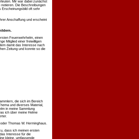
rleuten. Mir war dabei zunächst
u notieren. Die Beschreibungen
 Erscheinungsbild oft sehr
hrer Anschaffung und erscheint
ildern.
ersten Feuerwehrhelm, einen
 Mitglied einer freiwilligen
hdem damit das Interesse nach
chen Zeitung und konnte so die
ammlern, die sich im Bereich
Thema und diverses Material,
 Helm in meine Sammlung
was ich über meine Helme
rter.
nn oder Thomas W. Herminghaus.
u, dass ich meinen ersten
s Interesse für die
eine kleine, umfassende