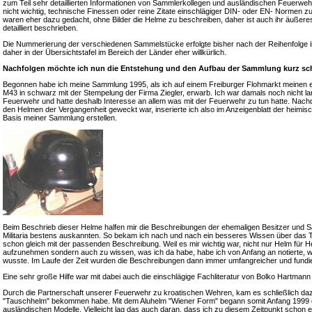
zum Teil sehr detaillierten Informationen von Sammlerkollegen und ausländischen Feuerweh
nicht wichtig, technische Finessen oder reine Zitate einschlägiger DIN- oder EN- Normen z
waren eher dazu gedacht, ohne Bilder die Helme zu beschreiben, daher ist auch ihr äußeres
detailliert beschrieben.
Die Nummerierung der verschiedenen Sammelstücke erfolgte bisher nach der Reihenfolge i
daher in der Übersichtstafel im Bereich der Länder eher willkürlich.
Nachfolgen möchte ich nun die Entstehung und den Aufbau der Sammlung kurz sch
Begonnen habe ich meine Sammlung 1995, als ich auf einem Freiburger Flohmarkt meinen 
M43 in schwarz mit der Stempelung der Firma Ziegler, erwarb. Ich war damals noch nicht lange
Feuerwehr und hatte deshalb Interesse an allem was mit der Feuerwehr zu tun hatte. Nac
den Helmen der Vergangenheit geweckt war, inserierte ich also im Anzeigenblatt der heimis
Basis meiner Sammlung erstellen.
Beim Beschrieb dieser Helme halfen mir die Beschreibungen der ehemaligen Besitzer und S
Militaria bestens auskannten. So bekam ich nach und nach ein besseres Wissen über das 
schon gleich mit der passenden Beschreibung. Weil es mir wichtig war, nicht nur Helm für
aufzunehmen sondern auch zu wissen, was ich da habe, habe ich von Anfang an notierte, 
wusste. Im Laufe der Zeit wurden die Beschreibungen dann immer umfangreicher und fundie
Eine sehr große Hilfe war mit dabei auch die einschlägige Fachliteratur von Bolko Hartma
Durch die Partnerschaft unserer Feuerwehr zu kroatischen Wehren, kam es schließlich daz
"Tauschhelm" bekommen habe. Mit dem Aluhelm "Wiener Form" begann somit Anfang 1999 da
ausländischen Modelle. Vielleicht lag das auch daran, dass ich zu diesem Zeitpunkt schon 