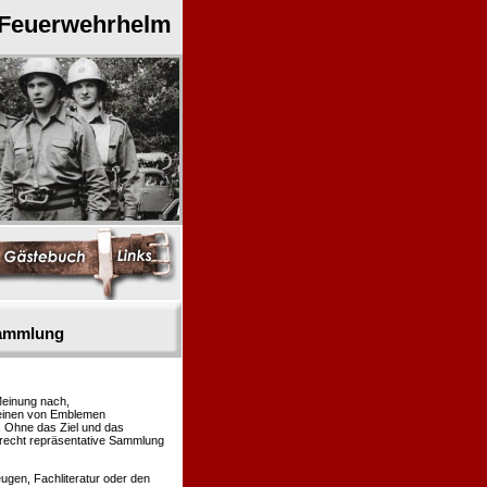
 Feuerwehrhelm
sammlung
Meinung nach,
heinen von Emblemen
. Ohne das Ziel und das
 recht repräsentative Sammlung
gen, Fachliteratur oder den