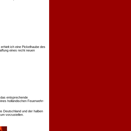
rhielt ich eine Pickelhaube des
affung eines recht neuen
 das entsprechende
eines holländischen Feuerwehr-
us Deutschland und der halben
um vorzustellen.