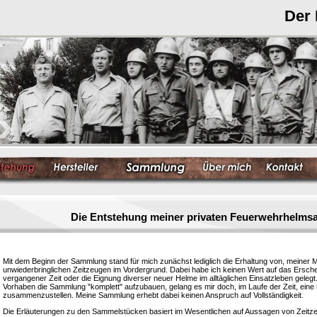
Der
Die Entstehung meiner privaten Feuerwehrhelm
Mit dem Beginn der Sammlung stand für mich zunächst lediglich die Erhaltung von, meiner 
unwiederbringlichen Zeitzeugen im Vordergrund. Dabei habe ich keinen Wert auf das Ersc
vergangener Zeit oder die Eignung diverser neuer Helme im alltäglichen Einsatzleben gelegt
Vorhaben die Sammlung "komplett" aufzubauen, gelang es mir doch, im Laufe der Zeit, eine
zusammenzustellen. Meine Sammlung erhebt dabei keinen Anspruch auf Vollständigkeit.
Die Erläuterungen zu den Sammelstücken basiert im Wesentlichen auf Aussagen von Zeitzeu