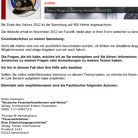
Bis Ende des Jahres 2012 ist die Sammlung auf 450 Helme angewachsen.
Die Website erhält im November 2012 ein Facelift, bleibt aber in Ihrer Form weiterhin so bes
Grundsätzliches zu meiner Sammlung:
Nicht alle Helme sind von mir ausführlich beschrieben worden, oft fehlten mir detaillierte A
Möglicherweise sind einige Angaben von mir auch falsch.
Die Fragen, die ich habe, möchte ich an Sie weitergeben und Sie bitten: Informieren
Antworten zu meinen Fragen oder Anmerkungen zu meinen Texten haben.
Ich bin in diesem Fall über Ihre Hilfe sehr dankbar.
Sollten Sie selbst weiterführendes Interesse zu diesem Thema haben, so möchte ich Ihnen d
im Link Bereich aufgeführt habe empfehlen.
Ebenfalls sehr empfehlenswert sind die Fachbücher folgender Autoren:
Bolko Hartmann
"Deutsche Feuerwehruniformen und Helme"
Verlag: Kohlhammer Edition Feuerwehr
ISBN: 3-17-008573-5
Thomas W. Herminghaus
"Feuerwehrhelme -
Eine Entwicklungsgeschichte"
Verlag: Florian International
Postfach 1241
63112 Dietzenbach