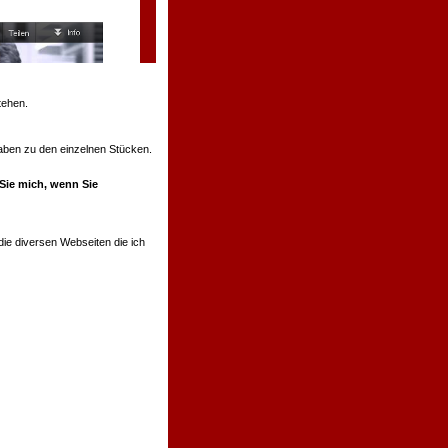
tehen.
ngaben zu den einzelnen Stücken.
 Sie mich, wenn Sie
ie diversen Webseiten die ich