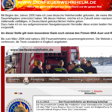
Mit Beginn des Jahres 2005 habe ich zwei deutsche Helmhersteller gefunden, die meine We
Dauerleihgaben unterstützt haben. Mit diesen Helmen, möchte ich in Zukunft einen repräsen
mittlerweile vielfältigen, in Deutschland gebräuchlichen Helme geben.
Dazu habe ich im neu aufgenommenen Navigationspunkt Hersteller diese ersten beiden Hers
vorgestellt.
An dieser Stelle gilt mein besonderer Dank noch einmal den Firmen MSA Auer und R
Bis zum März 2006 sind nahezu 260 Feuerwehrhelme zusammengekommen. Die Website wur
verbessert, die Texte zusätzlich in Englisch angeboten.