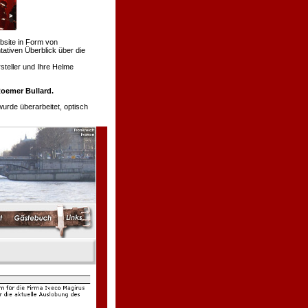
bsite in Form von
tativen Überblick über die
teller und Ihre Helme
oemer Bullard.
de überarbeitet, optisch