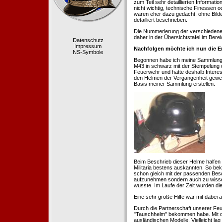
zum Teil sehr detaillierten Informa
nicht wichtig, technische Finessen 
waren eher dazu gedacht, ohne Bilde
detailliert beschrieben.
Die Nummerierung der verschiedenen
daher in der Übersichtstafel im Berei
Datenschutz
Impressum
Nachfolgen möchte ich nun die E
NS-Symbole
Begonnen habe ich meine Sammlung 1
M43 in schwarz mit der Stempelung der
Feuerwehr und hatte deshalb Intere
den Helmen der Vergangenheit geweckt
Basis meiner Sammlung erstellen.
Beim Beschrieb dieser Helme halfen 
Militaria bestens auskannten. So b
schon gleich mit der passenden Besc
aufzunehmen sondern auch zu wissen
wusste. Im Laufe der Zeit wurden di
Eine sehr große Hilfe war mit dabei
Durch die Partnerschaft unserer Feu
"Tauschhelm" bekommen habe. Mit de
ausländischen Modelle. Vielleicht la