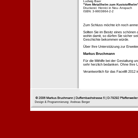
Ludwig Baer
"Vom Metallhelm zum Kuststoffhelm
Druckerei: Henrici in Neu- Anspach
ISBN: 3-9803864-2-2
Zum Schluss möchte ich noch anmerke
Sollten Sie im Besitz eines schönen
wohin damit, so dürfen Sie sicher se
Geschichte bekommen würde.
Über Ihre Unterstützung zur Erweit
Markus Bruchmann
Für die Mithilfe bei der Gestaltung 
sehr herzlich bedanken. Ohne Ihre U
Verantwortlich für das Facelift 2012
Design & Programmierung: Andreas Berger