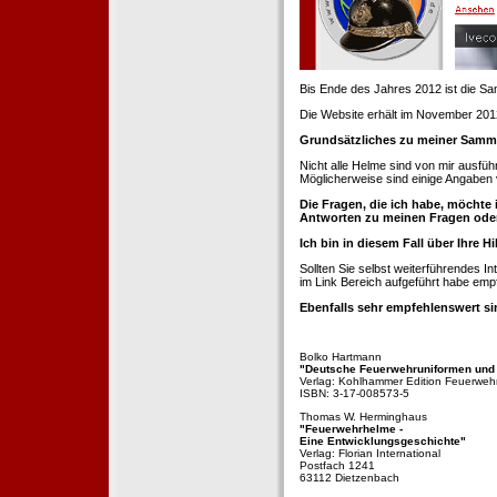
Bis Ende des Jahres 2012 ist die 
Die Website erhält im November 2012 e
Grundsätzliches zu meiner Samm
Nicht alle Helme sind von mir ausführ
Möglicherweise sind einige Angaben 
Die Fragen, die ich habe, möchte 
Antworten zu meinen Fragen ode
Ich bin in diesem Fall über Ihre Hi
Sollten Sie selbst weiterführendes 
im Link Bereich aufgeführt habe emp
Ebenfalls sehr empfehlenswert si
Bolko Hartmann
"Deutsche Feuerwehruniformen und
Verlag: Kohlhammer Edition Feuerweh
ISBN: 3-17-008573-5
Thomas W. Herminghaus
"Feuerwehrhelme -
Eine Entwicklungsgeschichte"
Verlag: Florian International
Postfach 1241
63112 Dietzenbach