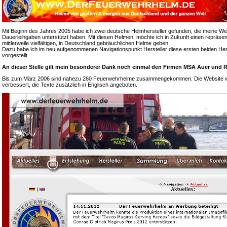
Mit Beginn des Jahres 2005 habe ich zwei deutsche Helmhersteller gefunden, die meine We
Dauerleihgaben unterstützt haben. Mit diesen Helmen, möchte ich in Zukunft einen repräsen
mittlerweile vielfältigen, in Deutschland gebräuchlichen Helme geben.
Dazu habe ich im neu aufgenommenen Navigationspunkt Hersteller diese ersten beiden Hers
vorgestellt.
An dieser Stelle gilt mein besonderer Dank noch einmal den Firmen MSA Auer und R
Bis zum März 2006 sind nahezu 260 Feuerwehrhelme zusammengekommen. Die Website wur
verbessert, die Texte zusätzlich in Englisch angeboten.