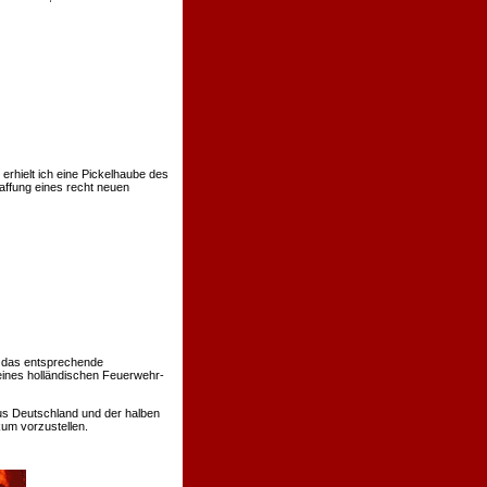
rhielt ich eine Pickelhaube des
affung eines recht neuen
 das entsprechende
eines holländischen Feuerwehr-
us Deutschland und der halben
um vorzustellen.