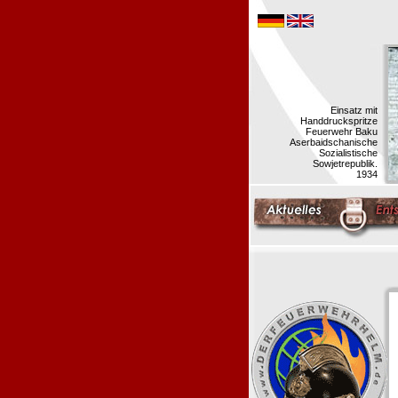
Einsatz mit
Handdruckspritze
Feuerwehr Baku
Aserbaidschanische
Sozialistische
Sowjetrepublik.
1934