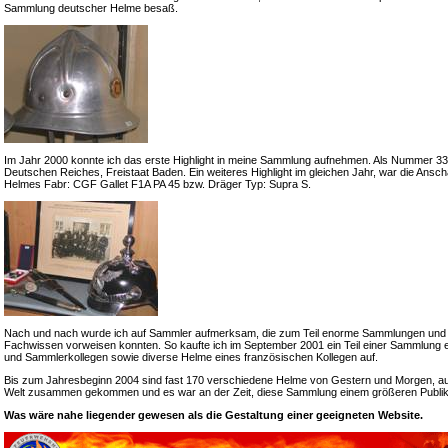
Sammlung deutscher Helme besaß.
Im Jahr 2000 konnte ich das erste Highlight in meine Sammlung aufnehmen. Als Nummer 33 e
Deutschen Reiches, Freistaat Baden. Ein weiteres Highlight im gleichen Jahr, war die Ansch
Helmes Fabr: CGF Gallet F1A PA 45 bzw. Dräger Typ: Supra S.
Nach und nach wurde ich auf Sammler aufmerksam, die zum Teil enorme Sammlungen und
Fachwissen vorweisen konnten. So kaufte ich im September 2001 ein Teil einer Sammlung 
und Sammlerkollegen sowie diverse Helme eines französischen Kollegen auf.
Bis zum Jahresbeginn 2004 sind fast 170 verschiedene Helme von Gestern und Morgen, a
Welt zusammen gekommen und es war an der Zeit, diese Sammlung einem größeren Publik
Was wäre nahe liegender gewesen als die Gestaltung einer geeigneten Website.