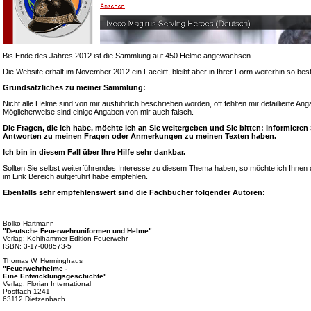
Bis Ende des Jahres 2012 ist die Sammlung auf 450 Helme angewachsen.
Die Website erhält im November 2012 ein Facelift, bleibt aber in Ihrer Form weiterhin so bes
Grundsätzliches zu meiner Sammlung:
Nicht alle Helme sind von mir ausführlich beschrieben worden, oft fehlten mir detaillierte A
Möglicherweise sind einige Angaben von mir auch falsch.
Die Fragen, die ich habe, möchte ich an Sie weitergeben und Sie bitten: Informieren
Antworten zu meinen Fragen oder Anmerkungen zu meinen Texten haben.
Ich bin in diesem Fall über Ihre Hilfe sehr dankbar.
Sollten Sie selbst weiterführendes Interesse zu diesem Thema haben, so möchte ich Ihnen d
im Link Bereich aufgeführt habe empfehlen.
Ebenfalls sehr empfehlenswert sind die Fachbücher folgender Autoren:
Bolko Hartmann
"Deutsche Feuerwehruniformen und Helme"
Verlag: Kohlhammer Edition Feuerwehr
ISBN: 3-17-008573-5
Thomas W. Herminghaus
"Feuerwehrhelme -
Eine Entwicklungsgeschichte"
Verlag: Florian International
Postfach 1241
63112 Dietzenbach