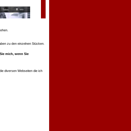
tehen.
ngaben zu den einzelnen Stücken.
 Sie mich, wenn Sie
ie diversen Webseiten die ich