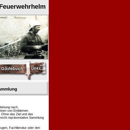
 Feuerwehrhelm
sammlung
Meinung nach,
heinen von Emblemen
. Ohne das Ziel und das
 recht repräsentative Sammlung
gen, Fachliteratur oder den