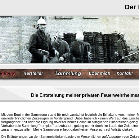
Der
Die Entstehung meiner privaten Feuerwehrhelm
Mit dem Beginn der Sammlung stand für mich zunächst lediglich die Erhaltung von, meiner 
unwiederbringlichen Zeitzeugen im Vordergrund. Dabei habe ich keinen Wert auf das Ersc
vergangener Zeit oder die Eignung diverser neuer Helme im alltäglichen Einsatzleben gelegt
Vorhaben die Sammlung "komplett" aufzubauen, gelang es mir doch, im Laufe der Zeit, eine
zusammenzustellen. Meine Sammlung erhebt dabei keinen Anspruch auf Vollständigkeit.
Die Erläuterungen zu den Sammelstücken basiert im Wesentlichen auf Aussagen von Zeitzeu