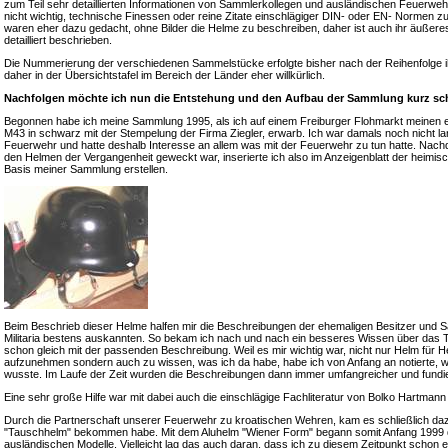
zum Teil sehr detaillierten Informationen von Sammlerkollegen und ausländischen Feuerweh
nicht wichtig, technische Finessen oder reine Zitate einschlägiger DIN- oder EN- Normen z
waren eher dazu gedacht, ohne Bilder die Helme zu beschreiben, daher ist auch ihr äußeres
detailliert beschrieben.
Die Nummerierung der verschiedenen Sammelstücke erfolgte bisher nach der Reihenfolge i
daher in der Übersichtstafel im Bereich der Länder eher willkürlich.
Nachfolgen möchte ich nun die Entstehung und den Aufbau der Sammlung kurz sch
Begonnen habe ich meine Sammlung 1995, als ich auf einem Freiburger Flohmarkt meinen 
M43 in schwarz mit der Stempelung der Firma Ziegler, erwarb. Ich war damals noch nicht lange
Feuerwehr und hatte deshalb Interesse an allem was mit der Feuerwehr zu tun hatte. Nac
den Helmen der Vergangenheit geweckt war, inserierte ich also im Anzeigenblatt der heimis
Basis meiner Sammlung erstellen.
Beim Beschrieb dieser Helme halfen mir die Beschreibungen der ehemaligen Besitzer und S
Militaria bestens auskannten. So bekam ich nach und nach ein besseres Wissen über das 
schon gleich mit der passenden Beschreibung. Weil es mir wichtig war, nicht nur Helm für
aufzunehmen sondern auch zu wissen, was ich da habe, habe ich von Anfang an notierte, 
wusste. Im Laufe der Zeit wurden die Beschreibungen dann immer umfangreicher und fundie
Eine sehr große Hilfe war mit dabei auch die einschlägige Fachliteratur von Bolko Hartma
Durch die Partnerschaft unserer Feuerwehr zu kroatischen Wehren, kam es schließlich daz
"Tauschhelm" bekommen habe. Mit dem Aluhelm "Wiener Form" begann somit Anfang 1999 da
ausländischen Modelle. Vielleicht lag das auch daran, dass ich zu diesem Zeitpunkt schon 