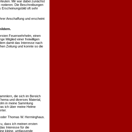
rleuten. Mir war dabei zunächst
u notieren. Die Beschreibungen
 Erscheinungsbild oft sehr
hrer Anschaffung und erscheint
ildern.
ersten Feuerwehrhelm, einen
 Mitglied einer freiwilligen
hdem damit das Interesse nach
chen Zeitung und konnte so die
ammlern, die sich im Bereich
Thema und diverses Material,
 Helm in meine Sammlung
was ich über meine Helme
rter.
nn oder Thomas W. Herminghaus.
u, dass ich meinen ersten
s Interesse für die
eine kleine, umfassende