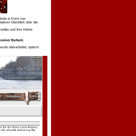
bsite in Form von
tativen Überblick über die
teller und Ihre Helme
oemer Bullard.
de überarbeitet, optisch