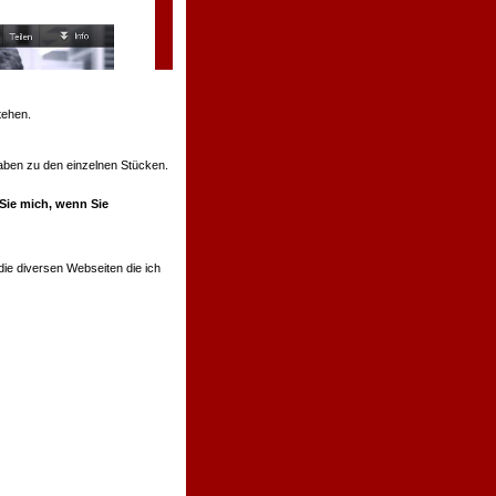
tehen.
ngaben zu den einzelnen Stücken.
 Sie mich, wenn Sie
ie diversen Webseiten die ich