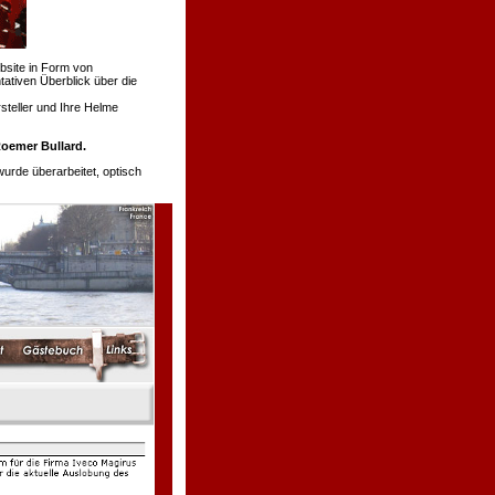
bsite in Form von
tativen Überblick über die
teller und Ihre Helme
oemer Bullard.
de überarbeitet, optisch