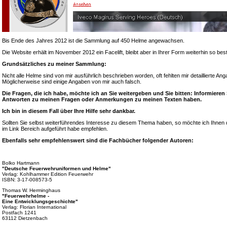
Bis Ende des Jahres 2012 ist die Sammlung auf 450 Helme angewachsen.
Die Website erhält im November 2012 ein Facelift, bleibt aber in Ihrer Form weiterhin so bes
Grundsätzliches zu meiner Sammlung:
Nicht alle Helme sind von mir ausführlich beschrieben worden, oft fehlten mir detaillierte A
Möglicherweise sind einige Angaben von mir auch falsch.
Die Fragen, die ich habe, möchte ich an Sie weitergeben und Sie bitten: Informieren
Antworten zu meinen Fragen oder Anmerkungen zu meinen Texten haben.
Ich bin in diesem Fall über Ihre Hilfe sehr dankbar.
Sollten Sie selbst weiterführendes Interesse zu diesem Thema haben, so möchte ich Ihnen d
im Link Bereich aufgeführt habe empfehlen.
Ebenfalls sehr empfehlenswert sind die Fachbücher folgender Autoren:
Bolko Hartmann
"Deutsche Feuerwehruniformen und Helme"
Verlag: Kohlhammer Edition Feuerwehr
ISBN: 3-17-008573-5
Thomas W. Herminghaus
"Feuerwehrhelme -
Eine Entwicklungsgeschichte"
Verlag: Florian International
Postfach 1241
63112 Dietzenbach