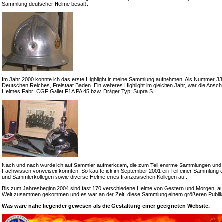
Sammlung deutscher Helme besaß.
Im Jahr 2000 konnte ich das erste Highlight in meine Sammlung aufnehmen. Als Nummer 33 e
Deutschen Reiches, Freistaat Baden. Ein weiteres Highlight im gleichen Jahr, war die Ansch
Helmes Fabr: CGF Gallet F1A PA 45 bzw. Dräger Typ: Supra S.
Nach und nach wurde ich auf Sammler aufmerksam, die zum Teil enorme Sammlungen und
Fachwissen vorweisen konnten. So kaufte ich im September 2001 ein Teil einer Sammlung 
und Sammlerkollegen sowie diverse Helme eines französischen Kollegen auf.
Bis zum Jahresbeginn 2004 sind fast 170 verschiedene Helme von Gestern und Morgen, a
Welt zusammen gekommen und es war an der Zeit, diese Sammlung einem größeren Publik
Was wäre nahe liegender gewesen als die Gestaltung einer geeigneten Website.