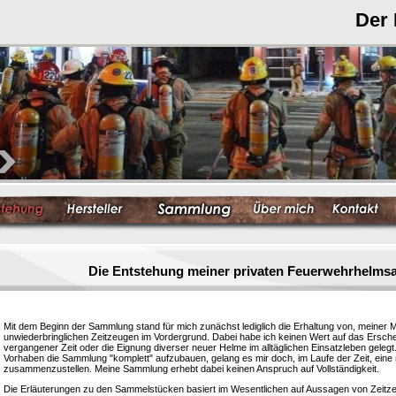
Der
Die Entstehung meiner privaten Feuerwehrhelm
Mit dem Beginn der Sammlung stand für mich zunächst lediglich die Erhaltung von, meiner 
unwiederbringlichen Zeitzeugen im Vordergrund. Dabei habe ich keinen Wert auf das Ersc
vergangener Zeit oder die Eignung diverser neuer Helme im alltäglichen Einsatzleben gelegt
Vorhaben die Sammlung "komplett" aufzubauen, gelang es mir doch, im Laufe der Zeit, eine
zusammenzustellen. Meine Sammlung erhebt dabei keinen Anspruch auf Vollständigkeit.
Die Erläuterungen zu den Sammelstücken basiert im Wesentlichen auf Aussagen von Zeitzeu