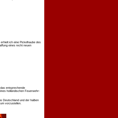
rhielt ich eine Pickelhaube des
affung eines recht neuen
 das entsprechende
eines holländischen Feuerwehr-
us Deutschland und der halben
um vorzustellen.