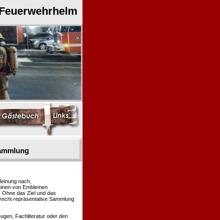
 Feuerwehrhelm
sammlung
Meinung nach,
heinen von Emblemen
. Ohne das Ziel und das
 recht repräsentative Sammlung
gen, Fachliteratur oder den