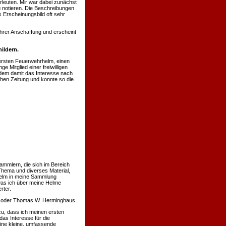
rleuten. Mir war dabei zunächst
u notieren. Die Beschreibungen
 Erscheinungsbild oft sehr
hrer Anschaffung und erscheint
ildern.
ersten Feuerwehrhelm, einen
 Mitglied einer freiwilligen
hdem damit das Interesse nach
chen Zeitung und konnte so die
ammlern, die sich im Bereich
Thema und diverses Material,
 Helm in meine Sammlung
was ich über meine Helme
rter.
nn oder Thomas W. Herminghaus.
u, dass ich meinen ersten
s Interesse für die
eine kleine, umfassende