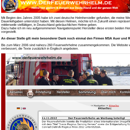
Mit Beginn des Jahres 2005 habe ich zwei deutsche Helmhersteller gefunden, die meine We
Dauerleihgaben unterstützt haben. Mit diesen Helmen, möchte ich in Zukunft einen repräsen
mittlerweile vielfältigen, in Deutschland gebräuchlichen Helme geben.
Dazu habe ich im neu aufgenommenen Navigationspunkt Hersteller diese ersten beiden Hers
vorgestellt.
An dieser Stelle gilt mein besonderer Dank noch einmal den Firmen MSA Auer und R
Bis zum März 2006 sind nahezu 260 Feuerwehrhelme zusammengekommen. Die Website wur
verbessert, die Texte zusätzlich in Englisch angeboten.