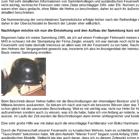
zum Teil sehr detaillierten Informationen von Sammlerkollegen und ausländischen Feuerweh
nicht wichtig, technische Finessen oder reine Zitate einschlägiger DIN- oder EN- Normen z
waren eher dazu gedacht, ohne Bilder die Helme zu beschreiben, daher ist auch ihr äußeres
detailliert beschrieben.
Die Nummerierung der verschiedenen Sammelstücke erfolgte bisher nach der Reihenfolge i
daher in der Übersichtstafel im Bereich der Länder eher willkürlich.
Nachfolgen möchte ich nun die Entstehung und den Aufbau der Sammlung kurz sch
Begonnen habe ich meine Sammlung 1995, als ich auf einem Freiburger Flohmarkt meinen 
M43 in schwarz mit der Stempelung der Firma Ziegler, erwarb. Ich war damals noch nicht lange
Feuerwehr und hatte deshalb Interesse an allem was mit der Feuerwehr zu tun hatte. Nac
den Helmen der Vergangenheit geweckt war, inserierte ich also im Anzeigenblatt der heimis
Basis meiner Sammlung erstellen.
Beim Beschrieb dieser Helme halfen mir die Beschreibungen der ehemaligen Besitzer und S
Militaria bestens auskannten. So bekam ich nach und nach ein besseres Wissen über das 
schon gleich mit der passenden Beschreibung. Weil es mir wichtig war, nicht nur Helm für
aufzunehmen sondern auch zu wissen, was ich da habe, habe ich von Anfang an notierte, 
wusste. Im Laufe der Zeit wurden die Beschreibungen dann immer umfangreicher und fundie
Eine sehr große Hilfe war mit dabei auch die einschlägige Fachliteratur von Bolko Hartma
Durch die Partnerschaft unserer Feuerwehr zu kroatischen Wehren, kam es schließlich daz
"Tauschhelm" bekommen habe. Mit dem Aluhelm "Wiener Form" begann somit Anfang 1999 da
ausländischen Modelle. Vielleicht lag das auch daran, dass ich zu diesem Zeitpunkt schon 