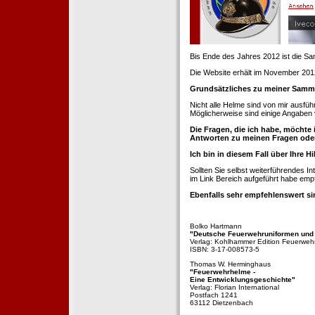
Bis Ende des Jahres 2012 ist die 
Die Website erhält im November 2012 e
Grundsätzliches zu meiner Samm
Nicht alle Helme sind von mir ausführ
Möglicherweise sind einige Angaben 
Die Fragen, die ich habe, möchte 
Antworten zu meinen Fragen ode
Ich bin in diesem Fall über Ihre Hi
Sollten Sie selbst weiterführendes 
im Link Bereich aufgeführt habe emp
Ebenfalls sehr empfehlenswert si
Bolko Hartmann
"Deutsche Feuerwehruniformen und
Verlag: Kohlhammer Edition Feuerweh
ISBN: 3-17-008573-5
Thomas W. Herminghaus
"Feuerwehrhelme -
Eine Entwicklungsgeschichte"
Verlag: Florian International
Postfach 1241
63112 Dietzenbach