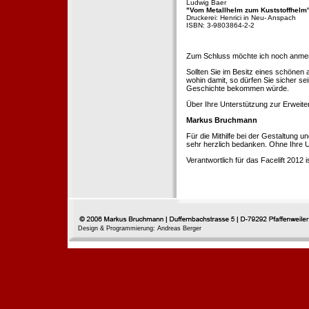
Ludwig Baer
"Vom Metallhelm zum Kuststoffhelm
Druckerei: Henrici in Neu- Anspach
ISBN: 3-9803864-2-2
Zum Schluss möchte ich noch anmerke
Sollten Sie im Besitz eines schönen
wohin damit, so dürfen Sie sicher se
Geschichte bekommen würde.
Über Ihre Unterstützung zur Erweit
Markus Bruchmann
Für die Mithilfe bei der Gestaltung 
sehr herzlich bedanken. Ohne Ihre U
Verantwortlich für das Facelift 2012
Design & Programmierung: Andreas Berger