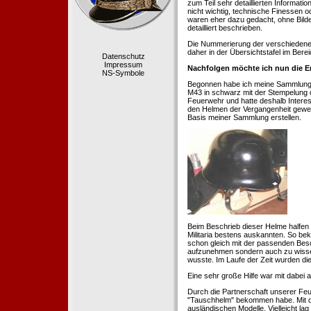
zum Teil sehr detaillierten Informa
nicht wichtig, technische Finessen 
waren eher dazu gedacht, ohne Bilde
detailliert beschrieben.
Die Nummerierung der verschiedenen
daher in der Übersichtstafel im Berei
Datenschutz
Impressum
Nachfolgen möchte ich nun die E
NS-Symbole
Begonnen habe ich meine Sammlung 1
M43 in schwarz mit der Stempelung der
Feuerwehr und hatte deshalb Intere
den Helmen der Vergangenheit geweckt
Basis meiner Sammlung erstellen.
Beim Beschrieb dieser Helme halfen 
Militaria bestens auskannten. So b
schon gleich mit der passenden Besc
aufzunehmen sondern auch zu wissen
wusste. Im Laufe der Zeit wurden di
Eine sehr große Hilfe war mit dabei
Durch die Partnerschaft unserer Feu
"Tauschhelm" bekommen habe. Mit de
ausländischen Modelle. Vielleicht la