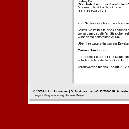
Ludwig Baer
"Vom Metallhelm zum Kuststoffhelm
Druckerei: Henrici in Neu- Anspach
ISBN: 3-9803864-2-2
Zum Schluss möchte ich noch anmerke
Sollten Sie im Besitz eines schönen
wohin damit, so dürfen Sie sicher se
Geschichte bekommen würde.
Über Ihre Unterstützung zur Erweit
Markus Bruchmann
Für die Mithilfe bei der Gestaltung 
sehr herzlich bedanken. Ohne Ihre U
Verantwortlich für das Facelift 2012
Design & Programmierung: Andreas Berger