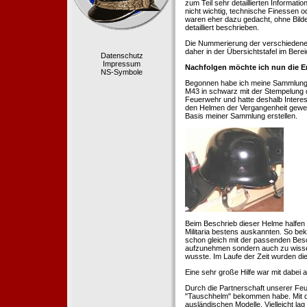
zum Teil sehr detaillierten Informa
nicht wichtig, technische Finessen 
waren eher dazu gedacht, ohne Bilde
detailliert beschrieben.
Die Nummerierung der verschiedenen
daher in der Übersichtstafel im Berei
Datenschutz
Impressum
Nachfolgen möchte ich nun die E
NS-Symbole
Begonnen habe ich meine Sammlung 1
M43 in schwarz mit der Stempelung der
Feuerwehr und hatte deshalb Intere
den Helmen der Vergangenheit geweckt
Basis meiner Sammlung erstellen.
Beim Beschrieb dieser Helme halfen 
Militaria bestens auskannten. So b
schon gleich mit der passenden Besc
aufzunehmen sondern auch zu wissen
wusste. Im Laufe der Zeit wurden di
Eine sehr große Hilfe war mit dabei
Durch die Partnerschaft unserer Feu
"Tauschhelm" bekommen habe. Mit de
ausländischen Modelle. Vielleicht la