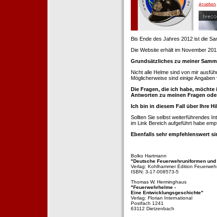
Bis Ende des Jahres 2012 ist die 
Die Website erhält im November 2012 e
Grundsätzliches zu meiner Samm
Nicht alle Helme sind von mir ausführ
Möglicherweise sind einige Angaben 
Die Fragen, die ich habe, möchte 
Antworten zu meinen Fragen ode
Ich bin in diesem Fall über Ihre Hi
Sollten Sie selbst weiterführendes 
im Link Bereich aufgeführt habe emp
Ebenfalls sehr empfehlenswert si
Bolko Hartmann
"Deutsche Feuerwehruniformen und
Verlag: Kohlhammer Edition Feuerweh
ISBN: 3-17-008573-5
Thomas W. Herminghaus
"Feuerwehrhelme -
Eine Entwicklungsgeschichte"
Verlag: Florian International
Postfach 1241
63112 Dietzenbach