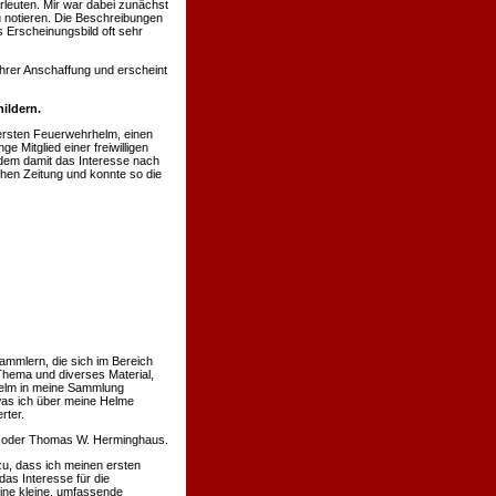
rleuten. Mir war dabei zunächst
u notieren. Die Beschreibungen
 Erscheinungsbild oft sehr
hrer Anschaffung und erscheint
ildern.
ersten Feuerwehrhelm, einen
 Mitglied einer freiwilligen
hdem damit das Interesse nach
chen Zeitung und konnte so die
ammlern, die sich im Bereich
Thema und diverses Material,
 Helm in meine Sammlung
was ich über meine Helme
rter.
nn oder Thomas W. Herminghaus.
u, dass ich meinen ersten
s Interesse für die
eine kleine, umfassende