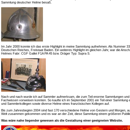
Sammlung deutscher Helme besaß.
Im Jahr 2000 konnte ich das erste Highlight in meine Sammlung aufnehmen. Als Nummer 33 e
Deutschen Reiches, Freistaat Baden. Ein weiteres Highlight im gleichen Jahr, war die Ansch
Helmes Fabr: CGF Gallet F1A PA 45 bzw. Dräger Typ: Supra S.
Nach und nach wurde ich auf Sammler aufmerksam, die zum Teil enorme Sammlungen und
Fachwissen vorweisen konnten. So kaufte ich im September 2001 ein Teil einer Sammlung 
und Sammlerkollegen sowie diverse Helme eines französischen Kollegen auf.
Bis zum Jahresbeginn 2004 sind fast 170 verschiedene Helme von Gestern und Morgen, a
Welt zusammen gekommen und es war an der Zeit, diese Sammlung einem größeren Publik
Was wäre nahe liegender gewesen als die Gestaltung einer geeigneten Website.