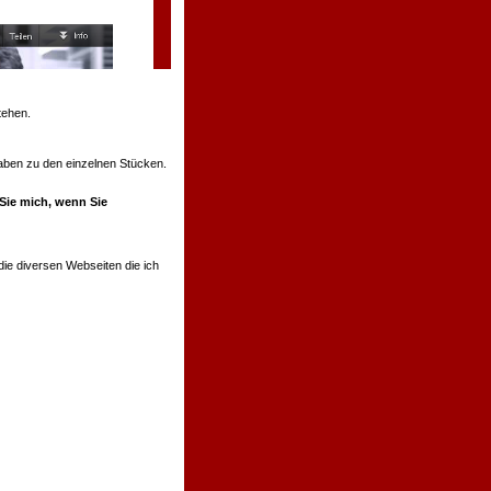
tehen.
ngaben zu den einzelnen Stücken.
 Sie mich, wenn Sie
ie diversen Webseiten die ich