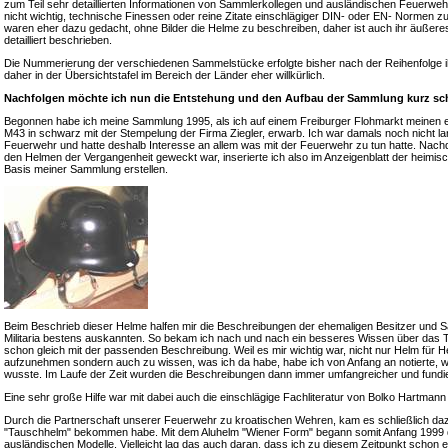
zum Teil sehr detaillierten Informationen von Sammlerkollegen und ausländischen Feuerweh
nicht wichtig, technische Finessen oder reine Zitate einschlägiger DIN- oder EN- Normen z
waren eher dazu gedacht, ohne Bilder die Helme zu beschreiben, daher ist auch ihr äußeres
detailliert beschrieben.
Die Nummerierung der verschiedenen Sammelstücke erfolgte bisher nach der Reihenfolge i
daher in der Übersichtstafel im Bereich der Länder eher willkürlich.
Nachfolgen möchte ich nun die Entstehung und den Aufbau der Sammlung kurz sch
Begonnen habe ich meine Sammlung 1995, als ich auf einem Freiburger Flohmarkt meinen 
M43 in schwarz mit der Stempelung der Firma Ziegler, erwarb. Ich war damals noch nicht lange
Feuerwehr und hatte deshalb Interesse an allem was mit der Feuerwehr zu tun hatte. Nac
den Helmen der Vergangenheit geweckt war, inserierte ich also im Anzeigenblatt der heimis
Basis meiner Sammlung erstellen.
Beim Beschrieb dieser Helme halfen mir die Beschreibungen der ehemaligen Besitzer und S
Militaria bestens auskannten. So bekam ich nach und nach ein besseres Wissen über das 
schon gleich mit der passenden Beschreibung. Weil es mir wichtig war, nicht nur Helm für
aufzunehmen sondern auch zu wissen, was ich da habe, habe ich von Anfang an notierte, 
wusste. Im Laufe der Zeit wurden die Beschreibungen dann immer umfangreicher und fundie
Eine sehr große Hilfe war mit dabei auch die einschlägige Fachliteratur von Bolko Hartma
Durch die Partnerschaft unserer Feuerwehr zu kroatischen Wehren, kam es schließlich daz
"Tauschhelm" bekommen habe. Mit dem Aluhelm "Wiener Form" begann somit Anfang 1999 da
ausländischen Modelle. Vielleicht lag das auch daran, dass ich zu diesem Zeitpunkt schon 