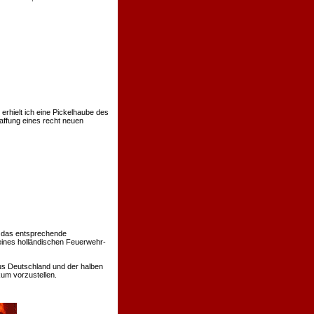
rhielt ich eine Pickelhaube des
affung eines recht neuen
 das entsprechende
eines holländischen Feuerwehr-
us Deutschland und der halben
um vorzustellen.