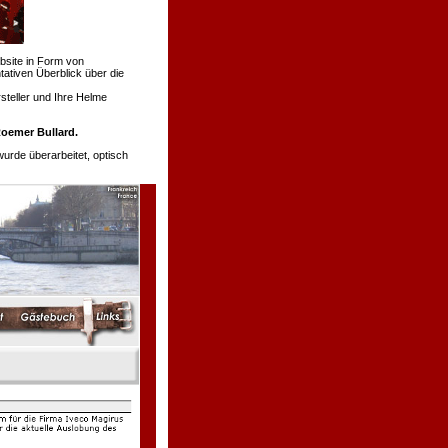
bsite in Form von
tativen Überblick über die
teller und Ihre Helme
oemer Bullard.
de überarbeitet, optisch