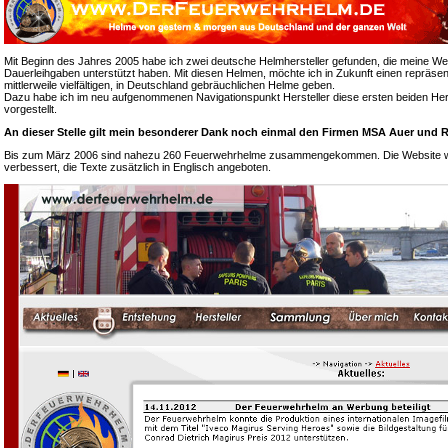
Mit Beginn des Jahres 2005 habe ich zwei deutsche Helmhersteller gefunden, die meine We
Dauerleihgaben unterstützt haben. Mit diesen Helmen, möchte ich in Zukunft einen repräsen
mittlerweile vielfältigen, in Deutschland gebräuchlichen Helme geben.
Dazu habe ich im neu aufgenommenen Navigationspunkt Hersteller diese ersten beiden Hers
vorgestellt.
An dieser Stelle gilt mein besonderer Dank noch einmal den Firmen MSA Auer und R
Bis zum März 2006 sind nahezu 260 Feuerwehrhelme zusammengekommen. Die Website wur
verbessert, die Texte zusätzlich in Englisch angeboten.