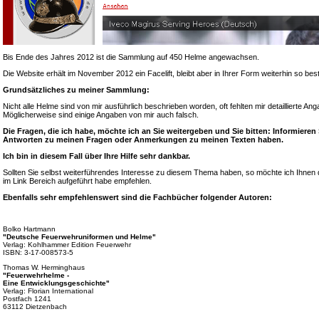
Bis Ende des Jahres 2012 ist die Sammlung auf 450 Helme angewachsen.
Die Website erhält im November 2012 ein Facelift, bleibt aber in Ihrer Form weiterhin so bes
Grundsätzliches zu meiner Sammlung:
Nicht alle Helme sind von mir ausführlich beschrieben worden, oft fehlten mir detaillierte A
Möglicherweise sind einige Angaben von mir auch falsch.
Die Fragen, die ich habe, möchte ich an Sie weitergeben und Sie bitten: Informieren
Antworten zu meinen Fragen oder Anmerkungen zu meinen Texten haben.
Ich bin in diesem Fall über Ihre Hilfe sehr dankbar.
Sollten Sie selbst weiterführendes Interesse zu diesem Thema haben, so möchte ich Ihnen d
im Link Bereich aufgeführt habe empfehlen.
Ebenfalls sehr empfehlenswert sind die Fachbücher folgender Autoren:
Bolko Hartmann
"Deutsche Feuerwehruniformen und Helme"
Verlag: Kohlhammer Edition Feuerwehr
ISBN: 3-17-008573-5
Thomas W. Herminghaus
"Feuerwehrhelme -
Eine Entwicklungsgeschichte"
Verlag: Florian International
Postfach 1241
63112 Dietzenbach