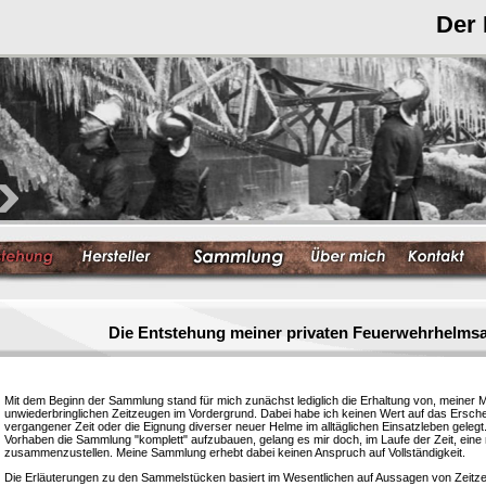
Der
Die Entstehung meiner privaten Feuerwehrhelm
Mit dem Beginn der Sammlung stand für mich zunächst lediglich die Erhaltung von, meiner 
unwiederbringlichen Zeitzeugen im Vordergrund. Dabei habe ich keinen Wert auf das Ersc
vergangener Zeit oder die Eignung diverser neuer Helme im alltäglichen Einsatzleben gelegt
Vorhaben die Sammlung "komplett" aufzubauen, gelang es mir doch, im Laufe der Zeit, eine
zusammenzustellen. Meine Sammlung erhebt dabei keinen Anspruch auf Vollständigkeit.
Die Erläuterungen zu den Sammelstücken basiert im Wesentlichen auf Aussagen von Zeitzeu