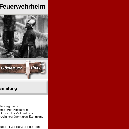
 Feuerwehrhelm
sammlung
Meinung nach,
heinen von Emblemen
. Ohne das Ziel und das
 recht repräsentative Sammlung
gen, Fachliteratur oder den