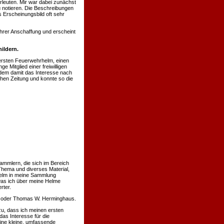
rleuten. Mir war dabei zunächst
u notieren. Die Beschreibungen
 Erscheinungsbild oft sehr
hrer Anschaffung und erscheint
ildern.
ersten Feuerwehrhelm, einen
 Mitglied einer freiwilligen
hdem damit das Interesse nach
chen Zeitung und konnte so die
ammlern, die sich im Bereich
Thema und diverses Material,
 Helm in meine Sammlung
was ich über meine Helme
rter.
nn oder Thomas W. Herminghaus.
u, dass ich meinen ersten
s Interesse für die
eine kleine, umfassende