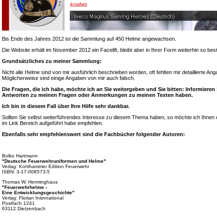
Bis Ende des Jahres 2012 ist die Sammlung auf 450 Helme angewachsen.
Die Website erhält im November 2012 ein Facelift, bleibt aber in Ihrer Form weiterhin so bes
Grundsätzliches zu meiner Sammlung:
Nicht alle Helme sind von mir ausführlich beschrieben worden, oft fehlten mir detaillierte A
Möglicherweise sind einige Angaben von mir auch falsch.
Die Fragen, die ich habe, möchte ich an Sie weitergeben und Sie bitten: Informieren
Antworten zu meinen Fragen oder Anmerkungen zu meinen Texten haben.
Ich bin in diesem Fall über Ihre Hilfe sehr dankbar.
Sollten Sie selbst weiterführendes Interesse zu diesem Thema haben, so möchte ich Ihnen d
im Link Bereich aufgeführt habe empfehlen.
Ebenfalls sehr empfehlenswert sind die Fachbücher folgender Autoren:
Bolko Hartmann
"Deutsche Feuerwehruniformen und Helme"
Verlag: Kohlhammer Edition Feuerwehr
ISBN: 3-17-008573-5
Thomas W. Herminghaus
"Feuerwehrhelme -
Eine Entwicklungsgeschichte"
Verlag: Florian International
Postfach 1241
63112 Dietzenbach