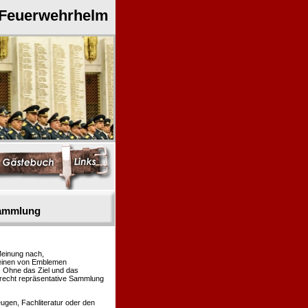
 Feuerwehrhelm
sammlung
Meinung nach,
heinen von Emblemen
. Ohne das Ziel und das
 recht repräsentative Sammlung
gen, Fachliteratur oder den