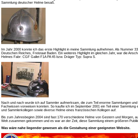
Sammlung deutscher Helme besaß.
Im Jahr 2000 konnte ich das erste Highlight in meine Sammlung aufnehmen. Als Nummer 33 e
Deutschen Reiches, Freistaat Baden. Ein weiteres Highlight im gleichen Jahr, war die Ansch
Helmes Fabr: CGF Gallet F1A PA 45 bzw. Dräger Typ: Supra S.
Nach und nach wurde ich auf Sammler aufmerksam, die zum Teil enorme Sammlungen und
Fachwissen vorweisen konnten. So kaufte ich im September 2001 ein Teil einer Sammlung 
und Sammlerkollegen sowie diverse Helme eines französischen Kollegen auf.
Bis zum Jahresbeginn 2004 sind fast 170 verschiedene Helme von Gestern und Morgen, a
Welt zusammen gekommen und es war an der Zeit, diese Sammlung einem größeren Publik
Was wäre nahe liegender gewesen als die Gestaltung einer geeigneten Website.