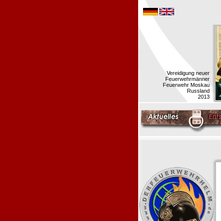
Vereidigung neuer
Feuerwehrmänner
Feuerwehr Moskau
Russland
2013