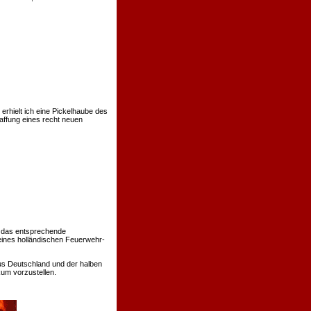
rhielt ich eine Pickelhaube des
affung eines recht neuen
 das entsprechende
eines holländischen Feuerwehr-
us Deutschland und der halben
um vorzustellen.