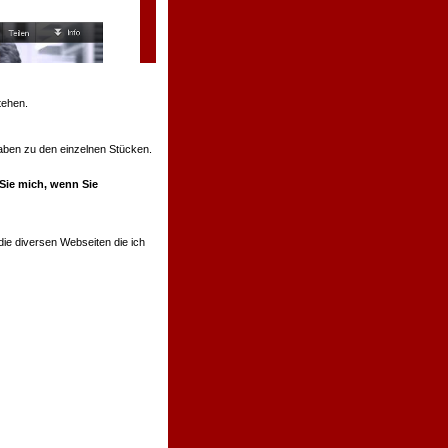
tehen.
ngaben zu den einzelnen Stücken.
 Sie mich, wenn Sie
ie diversen Webseiten die ich