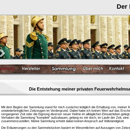
Der
Die Entstehung meiner privaten Feuerwehrhelm
Mit dem Beginn der Sammlung stand für mich zunächst lediglich die Erhaltung von, meiner 
unwiederbringlichen Zeitzeugen im Vordergrund. Dabei habe ich keinen Wert auf das Ersc
vergangener Zeit oder die Eignung diverser neuer Helme im alltäglichen Einsatzleben gelegt
Vorhaben die Sammlung "komplett" aufzubauen, gelang es mir doch, im Laufe der Zeit, eine
zusammenzustellen. Meine Sammlung erhebt dabei keinen Anspruch auf Vollständigkeit.
Die Erläuterungen zu den Sammelstücken basiert im Wesentlichen auf Aussagen von Zeitzeu