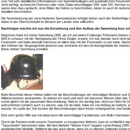
zum Teil sehr detaillierten Informationen von Sammlerkollegen und ausländischen Feuerweh
nicht wichtig, technische Finessen oder reine Zitate einschlägiger DIN- oder EN- Normen z
waren eher dazu gedacht, ohne Bilder die Helme zu beschreiben, daher ist auch ihr äußeres
detailliert beschrieben.
Die Nummerierung der verschiedenen Sammelstücke erfolgte bisher nach der Reihenfolge i
daher in der Übersichtstafel im Bereich der Länder eher willkürlich.
Nachfolgen möchte ich nun die Entstehung und den Aufbau der Sammlung kurz sch
Begonnen habe ich meine Sammlung 1995, als ich auf einem Freiburger Flohmarkt meinen 
M43 in schwarz mit der Stempelung der Firma Ziegler, erwarb. Ich war damals noch nicht lange
Feuerwehr und hatte deshalb Interesse an allem was mit der Feuerwehr zu tun hatte. Nac
den Helmen der Vergangenheit geweckt war, inserierte ich also im Anzeigenblatt der heimis
Basis meiner Sammlung erstellen.
Beim Beschrieb dieser Helme halfen mir die Beschreibungen der ehemaligen Besitzer und S
Militaria bestens auskannten. So bekam ich nach und nach ein besseres Wissen über das 
schon gleich mit der passenden Beschreibung. Weil es mir wichtig war, nicht nur Helm für
aufzunehmen sondern auch zu wissen, was ich da habe, habe ich von Anfang an notierte, 
wusste. Im Laufe der Zeit wurden die Beschreibungen dann immer umfangreicher und fundie
Eine sehr große Hilfe war mit dabei auch die einschlägige Fachliteratur von Bolko Hartma
Durch die Partnerschaft unserer Feuerwehr zu kroatischen Wehren, kam es schließlich daz
"Tauschhelm" bekommen habe. Mit dem Aluhelm "Wiener Form" begann somit Anfang 1999 da
ausländischen Modelle. Vielleicht lag das auch daran, dass ich zu diesem Zeitpunkt schon 