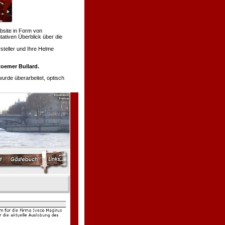
bsite in Form von
tativen Überblick über die
teller und Ihre Helme
oemer Bullard.
de überarbeitet, optisch