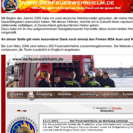
Mit Beginn des Jahres 2005 habe ich zwei deutsche Helmhersteller gefunden, die meine We
Dauerleihgaben unterstützt haben. Mit diesen Helmen, möchte ich in Zukunft einen repräsen
mittlerweile vielfältigen, in Deutschland gebräuchlichen Helme geben.
Dazu habe ich im neu aufgenommenen Navigationspunkt Hersteller diese ersten beiden Hers
vorgestellt.
An dieser Stelle gilt mein besonderer Dank noch einmal den Firmen MSA Auer und R
Bis zum März 2006 sind nahezu 260 Feuerwehrhelme zusammengekommen. Die Website wur
verbessert, die Texte zusätzlich in Englisch angeboten.