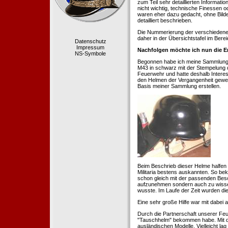
zum Teil sehr detaillierten Informa
nicht wichtig, technische Finessen 
waren eher dazu gedacht, ohne Bilde
detailliert beschrieben.
Die Nummerierung der verschiedenen
daher in der Übersichtstafel im Berei
Datenschutz
Impressum
Nachfolgen möchte ich nun die E
NS-Symbole
Begonnen habe ich meine Sammlung 1
M43 in schwarz mit der Stempelung der
Feuerwehr und hatte deshalb Intere
den Helmen der Vergangenheit geweckt
Basis meiner Sammlung erstellen.
Beim Beschrieb dieser Helme halfen 
Militaria bestens auskannten. So b
schon gleich mit der passenden Besc
aufzunehmen sondern auch zu wissen
wusste. Im Laufe der Zeit wurden di
Eine sehr große Hilfe war mit dabei
Durch die Partnerschaft unserer Feu
"Tauschhelm" bekommen habe. Mit de
ausländischen Modelle. Vielleicht la