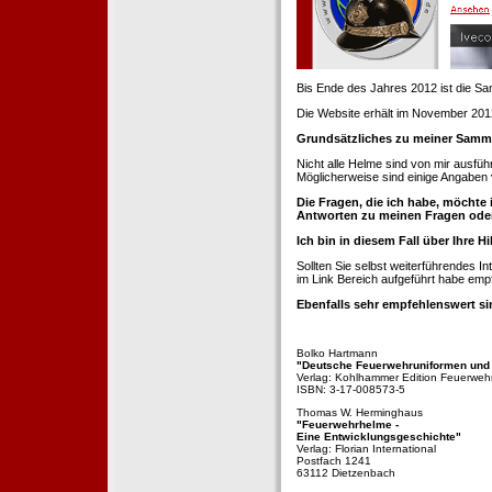
Bis Ende des Jahres 2012 ist die 
Die Website erhält im November 2012 e
Grundsätzliches zu meiner Samm
Nicht alle Helme sind von mir ausführ
Möglicherweise sind einige Angaben 
Die Fragen, die ich habe, möchte 
Antworten zu meinen Fragen ode
Ich bin in diesem Fall über Ihre Hi
Sollten Sie selbst weiterführendes 
im Link Bereich aufgeführt habe emp
Ebenfalls sehr empfehlenswert si
Bolko Hartmann
"Deutsche Feuerwehruniformen und
Verlag: Kohlhammer Edition Feuerweh
ISBN: 3-17-008573-5
Thomas W. Herminghaus
"Feuerwehrhelme -
Eine Entwicklungsgeschichte"
Verlag: Florian International
Postfach 1241
63112 Dietzenbach