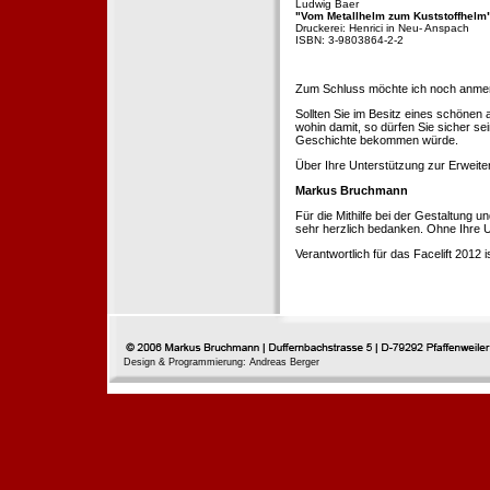
Ludwig Baer
"Vom Metallhelm zum Kuststoffhelm
Druckerei: Henrici in Neu- Anspach
ISBN: 3-9803864-2-2
Zum Schluss möchte ich noch anmerke
Sollten Sie im Besitz eines schönen
wohin damit, so dürfen Sie sicher se
Geschichte bekommen würde.
Über Ihre Unterstützung zur Erweit
Markus Bruchmann
Für die Mithilfe bei der Gestaltung 
sehr herzlich bedanken. Ohne Ihre U
Verantwortlich für das Facelift 2012
Design & Programmierung: Andreas Berger