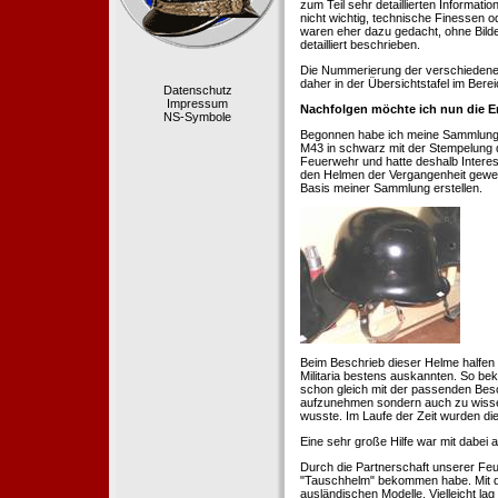
zum Teil sehr detaillierten Informa
nicht wichtig, technische Finessen 
waren eher dazu gedacht, ohne Bilde
detailliert beschrieben.
Die Nummerierung der verschiedenen
daher in der Übersichtstafel im Berei
Datenschutz
Impressum
Nachfolgen möchte ich nun die E
NS-Symbole
Begonnen habe ich meine Sammlung 1
M43 in schwarz mit der Stempelung der
Feuerwehr und hatte deshalb Intere
den Helmen der Vergangenheit geweckt
Basis meiner Sammlung erstellen.
Beim Beschrieb dieser Helme halfen 
Militaria bestens auskannten. So b
schon gleich mit der passenden Besc
aufzunehmen sondern auch zu wissen
wusste. Im Laufe der Zeit wurden di
Eine sehr große Hilfe war mit dabei
Durch die Partnerschaft unserer Feu
"Tauschhelm" bekommen habe. Mit de
ausländischen Modelle. Vielleicht la