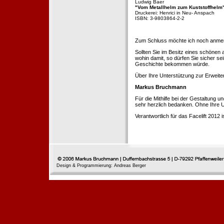
Ludwig Baer
"Vom Metallhelm zum Kuststoffhelm
Druckerei: Henrici in Neu- Anspach
ISBN: 3-9803864-2-2
Zum Schluss möchte ich noch anmerke
Sollten Sie im Besitz eines schönen
wohin damit, so dürfen Sie sicher se
Geschichte bekommen würde.
Über Ihre Unterstützung zur Erweit
Markus Bruchmann
Für die Mithilfe bei der Gestaltung 
sehr herzlich bedanken. Ohne Ihre U
Verantwortlich für das Facelift 2012
Design & Programmierung: Andreas Berger