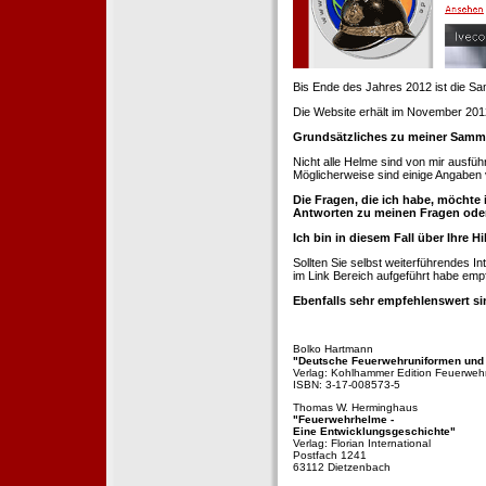
Bis Ende des Jahres 2012 ist die 
Die Website erhält im November 2012 e
Grundsätzliches zu meiner Samm
Nicht alle Helme sind von mir ausführ
Möglicherweise sind einige Angaben 
Die Fragen, die ich habe, möchte 
Antworten zu meinen Fragen ode
Ich bin in diesem Fall über Ihre Hi
Sollten Sie selbst weiterführendes 
im Link Bereich aufgeführt habe emp
Ebenfalls sehr empfehlenswert si
Bolko Hartmann
"Deutsche Feuerwehruniformen und
Verlag: Kohlhammer Edition Feuerweh
ISBN: 3-17-008573-5
Thomas W. Herminghaus
"Feuerwehrhelme -
Eine Entwicklungsgeschichte"
Verlag: Florian International
Postfach 1241
63112 Dietzenbach