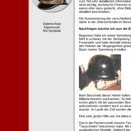
zum Teil sehr detaillierten Informa
nicht wichtig, technische Finessen 
waren eher dazu gedacht, ohne Bilde
detailliert beschrieben.
Die Nummerierung der verschiedenen
daher in der Übersichtstafel im Berei
Datenschutz
Impressum
Nachfolgen möchte ich nun die E
NS-Symbole
Begonnen habe ich meine Sammlung 1
M43 in schwarz mit der Stempelung der
Feuerwehr und hatte deshalb Intere
den Helmen der Vergangenheit geweckt
Basis meiner Sammlung erstellen.
Beim Beschrieb dieser Helme halfen 
Militaria bestens auskannten. So b
schon gleich mit der passenden Besc
aufzunehmen sondern auch zu wissen
wusste. Im Laufe der Zeit wurden di
Eine sehr große Hilfe war mit dabei
Durch die Partnerschaft unserer Feu
"Tauschhelm" bekommen habe. Mit de
ausländischen Modelle. Vielleicht la