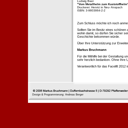
Ludwig Baer
"Vom Metallhelm zum Kuststoffhelm
Druckerei: Henrici in Neu- Anspach
ISBN: 3-9803864-2-2
Zum Schluss möchte ich noch anmerke
Sollten Sie im Besitz eines schönen
wohin damit, so dürfen Sie sicher se
Geschichte bekommen würde.
Über Ihre Unterstützung zur Erweit
Markus Bruchmann
Für die Mithilfe bei der Gestaltung 
sehr herzlich bedanken. Ohne Ihre U
Verantwortlich für das Facelift 2012
Design & Programmierung: Andreas Berger