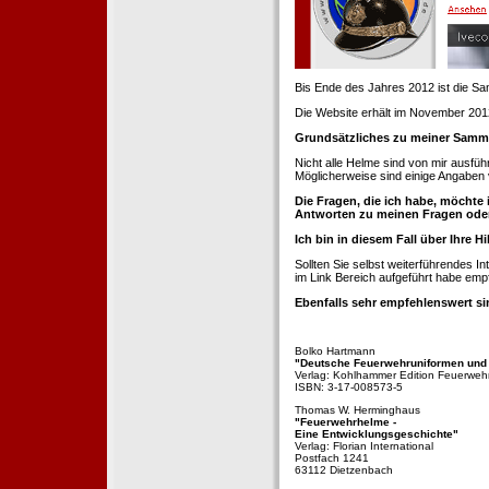
Bis Ende des Jahres 2012 ist die 
Die Website erhält im November 2012 e
Grundsätzliches zu meiner Samm
Nicht alle Helme sind von mir ausführ
Möglicherweise sind einige Angaben 
Die Fragen, die ich habe, möchte 
Antworten zu meinen Fragen ode
Ich bin in diesem Fall über Ihre Hi
Sollten Sie selbst weiterführendes 
im Link Bereich aufgeführt habe emp
Ebenfalls sehr empfehlenswert si
Bolko Hartmann
"Deutsche Feuerwehruniformen und
Verlag: Kohlhammer Edition Feuerweh
ISBN: 3-17-008573-5
Thomas W. Herminghaus
"Feuerwehrhelme -
Eine Entwicklungsgeschichte"
Verlag: Florian International
Postfach 1241
63112 Dietzenbach