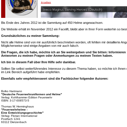
Bis Ende des Jahres 2012 ist die Sammlung auf 450 Helme angewachsen.
Die Website erhält im November 2012 ein Facelift, bleibt aber in Ihrer Form weiterhin so bes
Grundsätzliches zu meiner Sammlung:
Nicht alle Helme sind von mir ausführlich beschrieben worden, oft fehlten mir detaillierte A
Möglicherweise sind einige Angaben von mir auch falsch.
Die Fragen, die ich habe, möchte ich an Sie weitergeben und Sie bitten: Informieren
Antworten zu meinen Fragen oder Anmerkungen zu meinen Texten haben.
Ich bin in diesem Fall über Ihre Hilfe sehr dankbar.
Sollten Sie selbst weiterführendes Interesse zu diesem Thema haben, so möchte ich Ihnen d
im Link Bereich aufgeführt habe empfehlen.
Ebenfalls sehr empfehlenswert sind die Fachbücher folgender Autoren:
Bolko Hartmann
"Deutsche Feuerwehruniformen und Helme"
Verlag: Kohlhammer Edition Feuerwehr
ISBN: 3-17-008573-5
Thomas W. Herminghaus
"Feuerwehrhelme -
Eine Entwicklungsgeschichte"
Verlag: Florian International
Postfach 1241
63112 Dietzenbach