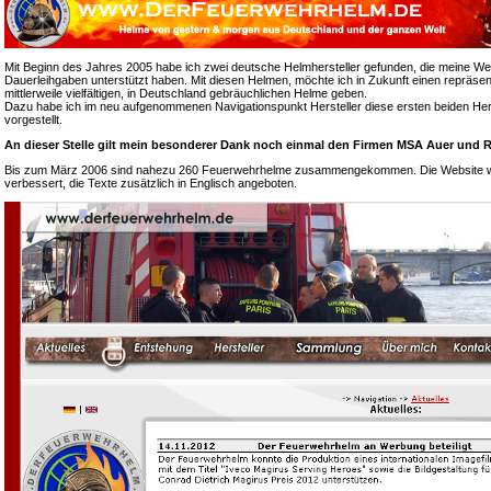
Mit Beginn des Jahres 2005 habe ich zwei deutsche Helmhersteller gefunden, die meine We
Dauerleihgaben unterstützt haben. Mit diesen Helmen, möchte ich in Zukunft einen repräsen
mittlerweile vielfältigen, in Deutschland gebräuchlichen Helme geben.
Dazu habe ich im neu aufgenommenen Navigationspunkt Hersteller diese ersten beiden Hers
vorgestellt.
An dieser Stelle gilt mein besonderer Dank noch einmal den Firmen MSA Auer und R
Bis zum März 2006 sind nahezu 260 Feuerwehrhelme zusammengekommen. Die Website wur
verbessert, die Texte zusätzlich in Englisch angeboten.