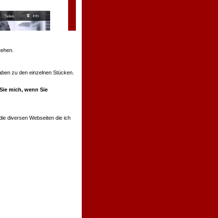
tehen.
ngaben zu den einzelnen Stücken.
 Sie mich, wenn Sie
ie diversen Webseiten die ich