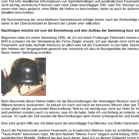
zum Teil sehr detaillierten Informationen von Sammlerkollegen und ausländischen Feuerweh
nicht wichtig, technische Finessen oder reine Zitate einschlägiger DIN- oder EN- Normen z
waren eher dazu gedacht, ohne Bilder die Helme zu beschreiben, daher ist auch ihr äußeres
detailliert beschrieben.
Die Nummerierung der verschiedenen Sammelstücke erfolgte bisher nach der Reihenfolge i
daher in der Übersichtstafel im Bereich der Länder eher willkürlich.
Nachfolgen möchte ich nun die Entstehung und den Aufbau der Sammlung kurz sch
Begonnen habe ich meine Sammlung 1995, als ich auf einem Freiburger Flohmarkt meinen 
M43 in schwarz mit der Stempelung der Firma Ziegler, erwarb. Ich war damals noch nicht lange
Feuerwehr und hatte deshalb Interesse an allem was mit der Feuerwehr zu tun hatte. Nac
den Helmen der Vergangenheit geweckt war, inserierte ich also im Anzeigenblatt der heimis
Basis meiner Sammlung erstellen.
Beim Beschrieb dieser Helme halfen mir die Beschreibungen der ehemaligen Besitzer und S
Militaria bestens auskannten. So bekam ich nach und nach ein besseres Wissen über das 
schon gleich mit der passenden Beschreibung. Weil es mir wichtig war, nicht nur Helm für
aufzunehmen sondern auch zu wissen, was ich da habe, habe ich von Anfang an notierte, 
wusste. Im Laufe der Zeit wurden die Beschreibungen dann immer umfangreicher und fundie
Eine sehr große Hilfe war mit dabei auch die einschlägige Fachliteratur von Bolko Hartma
Durch die Partnerschaft unserer Feuerwehr zu kroatischen Wehren, kam es schließlich daz
"Tauschhelm" bekommen habe. Mit dem Aluhelm "Wiener Form" begann somit Anfang 1999 da
ausländischen Modelle. Vielleicht lag das auch daran, dass ich zu diesem Zeitpunkt schon 