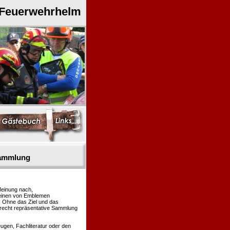
 Feuerwehrhelm
sammlung
Meinung nach,
heinen von Emblemen
. Ohne das Ziel und das
 recht repräsentative Sammlung
gen, Fachliteratur oder den