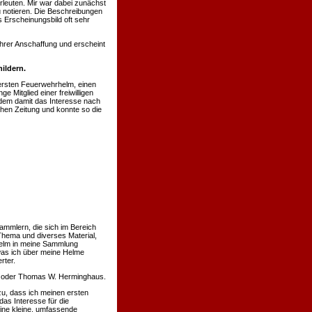
rleuten. Mir war dabei zunächst
u notieren. Die Beschreibungen
 Erscheinungsbild oft sehr
hrer Anschaffung und erscheint
ildern.
ersten Feuerwehrhelm, einen
 Mitglied einer freiwilligen
hdem damit das Interesse nach
chen Zeitung und konnte so die
ammlern, die sich im Bereich
Thema und diverses Material,
 Helm in meine Sammlung
was ich über meine Helme
rter.
nn oder Thomas W. Herminghaus.
u, dass ich meinen ersten
s Interesse für die
eine kleine, umfassende