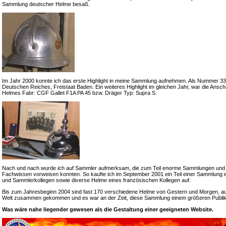
Sammlung deutscher Helme besaß.
Im Jahr 2000 konnte ich das erste Highlight in meine Sammlung aufnehmen. Als Nummer 33 e
Deutschen Reiches, Freistaat Baden. Ein weiteres Highlight im gleichen Jahr, war die Ansch
Helmes Fabr: CGF Gallet F1A PA 45 bzw. Dräger Typ: Supra S.
Nach und nach wurde ich auf Sammler aufmerksam, die zum Teil enorme Sammlungen und
Fachwissen vorweisen konnten. So kaufte ich im September 2001 ein Teil einer Sammlung 
und Sammlerkollegen sowie diverse Helme eines französischen Kollegen auf.
Bis zum Jahresbeginn 2004 sind fast 170 verschiedene Helme von Gestern und Morgen, a
Welt zusammen gekommen und es war an der Zeit, diese Sammlung einem größeren Publik
Was wäre nahe liegender gewesen als die Gestaltung einer geeigneten Website.