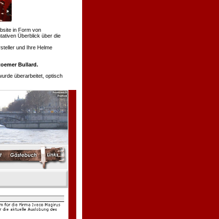
bsite in Form von
tativen Überblick über die
teller und Ihre Helme
oemer Bullard.
de überarbeitet, optisch