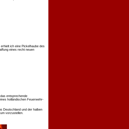
rhielt ich eine Pickelhaube des
affung eines recht neuen
 das entsprechende
eines holländischen Feuerwehr-
us Deutschland und der halben
um vorzustellen.