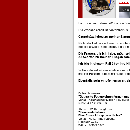
Bis Ende des Jahres 2012 ist die 
Die Website erhält im November 2012 e
Grundsätzliches zu meiner Samm
Nicht alle Helme sind von mir ausführ
Möglicherweise sind einige Angaben 
Die Fragen, die ich habe, möchte 
Antworten zu meinen Fragen ode
Ich bin in diesem Fall über Ihre Hi
Sollten Sie selbst weiterführendes 
im Link Bereich aufgeführt habe emp
Ebenfalls sehr empfehlenswert si
Bolko Hartmann
"Deutsche Feuerwehruniformen und
Verlag: Kohlhammer Edition Feuerweh
ISBN: 3-17-008573-5
Thomas W. Herminghaus
"Feuerwehrhelme -
Eine Entwicklungsgeschichte"
Verlag: Florian International
Postfach 1241
63112 Dietzenbach