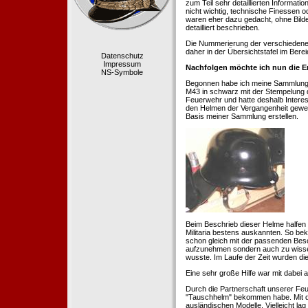
zum Teil sehr detaillierten Informa
nicht wichtig, technische Finessen 
waren eher dazu gedacht, ohne Bilde
detailliert beschrieben.
Die Nummerierung der verschiedenen
daher in der Übersichtstafel im Berei
Datenschutz
Impressum
Nachfolgen möchte ich nun die E
NS-Symbole
Begonnen habe ich meine Sammlung 1
M43 in schwarz mit der Stempelung der
Feuerwehr und hatte deshalb Intere
den Helmen der Vergangenheit geweckt
Basis meiner Sammlung erstellen.
Beim Beschrieb dieser Helme halfen 
Militaria bestens auskannten. So b
schon gleich mit der passenden Besc
aufzunehmen sondern auch zu wissen
wusste. Im Laufe der Zeit wurden di
Eine sehr große Hilfe war mit dabei
Durch die Partnerschaft unserer Feu
"Tauschhelm" bekommen habe. Mit de
ausländischen Modelle. Vielleicht la