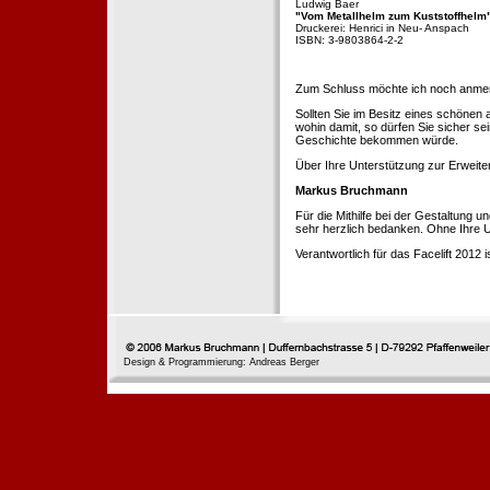
Ludwig Baer
"Vom Metallhelm zum Kuststoffhelm
Druckerei: Henrici in Neu- Anspach
ISBN: 3-9803864-2-2
Zum Schluss möchte ich noch anmerke
Sollten Sie im Besitz eines schönen
wohin damit, so dürfen Sie sicher se
Geschichte bekommen würde.
Über Ihre Unterstützung zur Erweit
Markus Bruchmann
Für die Mithilfe bei der Gestaltung 
sehr herzlich bedanken. Ohne Ihre U
Verantwortlich für das Facelift 2012
Design & Programmierung: Andreas Berger