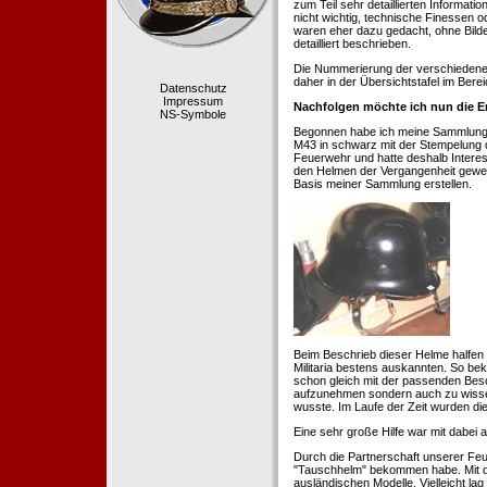
zum Teil sehr detaillierten Informa
nicht wichtig, technische Finessen 
waren eher dazu gedacht, ohne Bilde
detailliert beschrieben.
Die Nummerierung der verschiedenen
daher in der Übersichtstafel im Berei
Datenschutz
Impressum
Nachfolgen möchte ich nun die E
NS-Symbole
Begonnen habe ich meine Sammlung 1
M43 in schwarz mit der Stempelung der
Feuerwehr und hatte deshalb Intere
den Helmen der Vergangenheit geweckt
Basis meiner Sammlung erstellen.
Beim Beschrieb dieser Helme halfen 
Militaria bestens auskannten. So b
schon gleich mit der passenden Besc
aufzunehmen sondern auch zu wissen
wusste. Im Laufe der Zeit wurden di
Eine sehr große Hilfe war mit dabei
Durch die Partnerschaft unserer Feu
"Tauschhelm" bekommen habe. Mit de
ausländischen Modelle. Vielleicht la