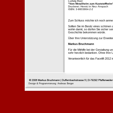
Ludwig Baer
"Vom Metallhelm zum Kuststoffhelm
Druckerei: Henrici in Neu- Anspach
ISBN: 3-9803864-2-2
Zum Schluss möchte ich noch anmerke
Sollten Sie im Besitz eines schönen
wohin damit, so dürfen Sie sicher se
Geschichte bekommen würde.
Über Ihre Unterstützung zur Erweit
Markus Bruchmann
Für die Mithilfe bei der Gestaltung 
sehr herzlich bedanken. Ohne Ihre U
Verantwortlich für das Facelift 2012
Design & Programmierung: Andreas Berger