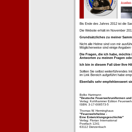
Bis Ende des Jahres 2012 ist die 
Die Website erhält im November 2012 e
Grundsätzliches zu meiner Samm
Nicht alle Helme sind von mir ausführ
Möglicherweise sind einige Angaben 
Die Fragen, die ich habe, möchte 
Antworten zu meinen Fragen ode
Ich bin in diesem Fall über Ihre Hi
Sollten Sie selbst weiterführendes 
im Link Bereich aufgeführt habe emp
Ebenfalls sehr empfehlenswert si
Bolko Hartmann
"Deutsche Feuerwehruniformen und
Verlag: Kohlhammer Edition Feuerweh
ISBN: 3-17-008573-5
Thomas W. Herminghaus
"Feuerwehrhelme -
Eine Entwicklungsgeschichte"
Verlag: Florian International
Postfach 1241
63112 Dietzenbach