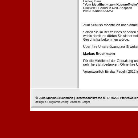
Ludwig Baer
"Vom Metallhelm zum Kuststoffhelm
Druckerei: Henrici in Neu- Anspach
ISBN: 3-9803864-2-2
Zum Schluss möchte ich noch anmerke
Sollten Sie im Besitz eines schönen
wohin damit, so dürfen Sie sicher se
Geschichte bekommen würde.
Über Ihre Unterstützung zur Erweit
Markus Bruchmann
Für die Mithilfe bei der Gestaltung 
sehr herzlich bedanken. Ohne Ihre U
Verantwortlich für das Facelift 2012
Design & Programmierung: Andreas Berger