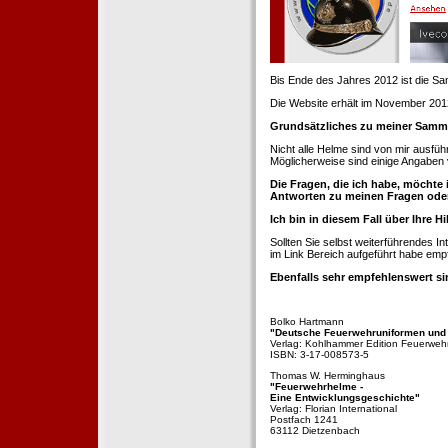
Bis Ende des Jahres 2012 ist die 
Die Website erhält im November 2012 e
Grundsätzliches zu meiner Samm
Nicht alle Helme sind von mir ausführ
Möglicherweise sind einige Angaben 
Die Fragen, die ich habe, möchte 
Antworten zu meinen Fragen ode
Ich bin in diesem Fall über Ihre Hi
Sollten Sie selbst weiterführendes 
im Link Bereich aufgeführt habe emp
Ebenfalls sehr empfehlenswert si
Bolko Hartmann
"Deutsche Feuerwehruniformen und
Verlag: Kohlhammer Edition Feuerweh
ISBN: 3-17-008573-5
Thomas W. Herminghaus
"Feuerwehrhelme -
Eine Entwicklungsgeschichte"
Verlag: Florian International
Postfach 1241
63112 Dietzenbach