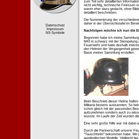
zum Teil sehr detaillierten Informa
nicht wichtig, technische Finessen 
waren eher dazu gedacht, ohne Bilde
detailliert beschrieben.
Die Nummerierung der verschiedenen
daher in der Übersichtstafel im Berei
Datenschutz
Impressum
Nachfolgen möchte ich nun die E
NS-Symbole
Begonnen habe ich meine Sammlung 1
M43 in schwarz mit der Stempelung der
Feuerwehr und hatte deshalb Intere
den Helmen der Vergangenheit geweckt
Basis meiner Sammlung erstellen.
Beim Beschrieb dieser Helme halfen 
Militaria bestens auskannten. So b
schon gleich mit der passenden Besc
aufzunehmen sondern auch zu wissen
wusste. Im Laufe der Zeit wurden di
Eine sehr große Hilfe war mit dabei
Durch die Partnerschaft unserer Feu
"Tauschhelm" bekommen habe. Mit de
ausländischen Modelle. Vielleicht la