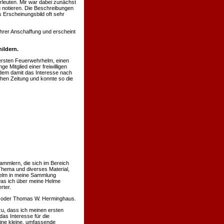
rleuten. Mir war dabei zunächst
u notieren. Die Beschreibungen
 Erscheinungsbild oft sehr
hrer Anschaffung und erscheint
ildern.
ersten Feuerwehrhelm, einen
 Mitglied einer freiwilligen
hdem damit das Interesse nach
chen Zeitung und konnte so die
ammlern, die sich im Bereich
Thema und diverses Material,
 Helm in meine Sammlung
was ich über meine Helme
rter.
nn oder Thomas W. Herminghaus.
u, dass ich meinen ersten
s Interesse für die
eine kleine, umfassende