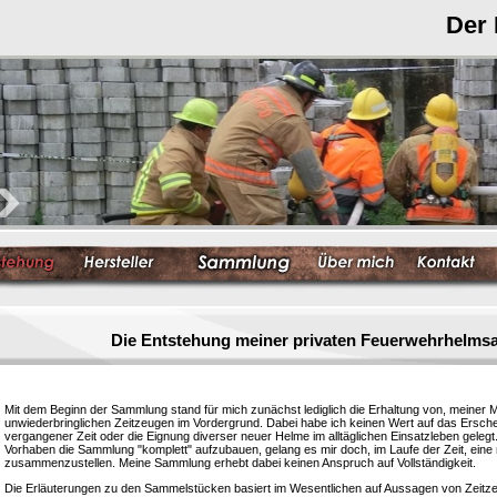
Der
Die Entstehung meiner privaten Feuerwehrhelm
Mit dem Beginn der Sammlung stand für mich zunächst lediglich die Erhaltung von, meiner 
unwiederbringlichen Zeitzeugen im Vordergrund. Dabei habe ich keinen Wert auf das Ersc
vergangener Zeit oder die Eignung diverser neuer Helme im alltäglichen Einsatzleben gelegt
Vorhaben die Sammlung "komplett" aufzubauen, gelang es mir doch, im Laufe der Zeit, eine
zusammenzustellen. Meine Sammlung erhebt dabei keinen Anspruch auf Vollständigkeit.
Die Erläuterungen zu den Sammelstücken basiert im Wesentlichen auf Aussagen von Zeitzeu