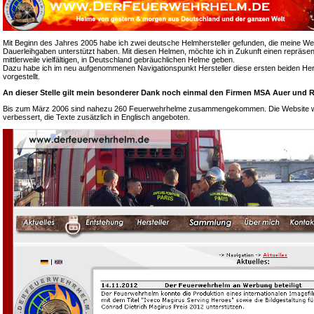
Mit Beginn des Jahres 2005 habe ich zwei deutsche Helmhersteller gefunden, die meine We
Dauerleihgaben unterstützt haben. Mit diesen Helmen, möchte ich in Zukunft einen repräsen
mittlerweile vielfältigen, in Deutschland gebräuchlichen Helme geben.
Dazu habe ich im neu aufgenommenen Navigationspunkt Hersteller diese ersten beiden Hers
vorgestellt.
An dieser Stelle gilt mein besonderer Dank noch einmal den Firmen MSA Auer und R
Bis zum März 2006 sind nahezu 260 Feuerwehrhelme zusammengekommen. Die Website wur
verbessert, die Texte zusätzlich in Englisch angeboten.