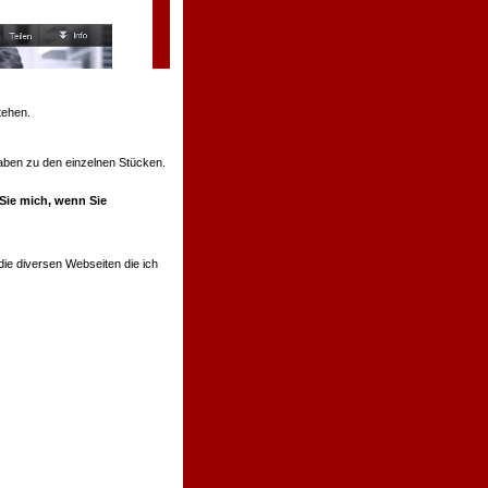
tehen.
ngaben zu den einzelnen Stücken.
 Sie mich, wenn Sie
ie diversen Webseiten die ich