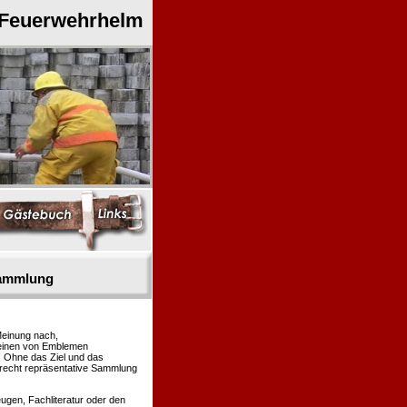
 Feuerwehrhelm
sammlung
Meinung nach,
heinen von Emblemen
. Ohne das Ziel und das
 recht repräsentative Sammlung
gen, Fachliteratur oder den