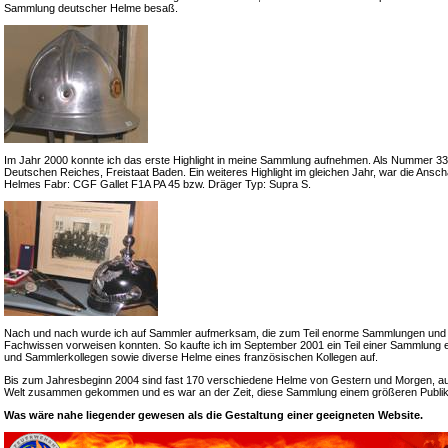
Sammlung deutscher Helme besaß.
Im Jahr 2000 konnte ich das erste Highlight in meine Sammlung aufnehmen. Als Nummer 33 e
Deutschen Reiches, Freistaat Baden. Ein weiteres Highlight im gleichen Jahr, war die Ansch
Helmes Fabr: CGF Gallet F1A PA 45 bzw. Dräger Typ: Supra S.
Nach und nach wurde ich auf Sammler aufmerksam, die zum Teil enorme Sammlungen und
Fachwissen vorweisen konnten. So kaufte ich im September 2001 ein Teil einer Sammlung 
und Sammlerkollegen sowie diverse Helme eines französischen Kollegen auf.
Bis zum Jahresbeginn 2004 sind fast 170 verschiedene Helme von Gestern und Morgen, a
Welt zusammen gekommen und es war an der Zeit, diese Sammlung einem größeren Publik
Was wäre nahe liegender gewesen als die Gestaltung einer geeigneten Website.