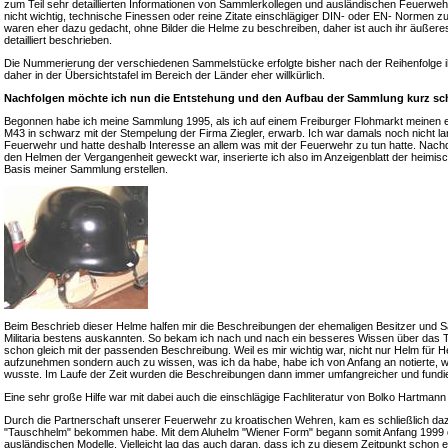
zum Teil sehr detaillierten Informationen von Sammlerkollegen und ausländischen Feuerweh
nicht wichtig, technische Finessen oder reine Zitate einschlägiger DIN- oder EN- Normen z
waren eher dazu gedacht, ohne Bilder die Helme zu beschreiben, daher ist auch ihr äußeres
detailliert beschrieben.
Die Nummerierung der verschiedenen Sammelstücke erfolgte bisher nach der Reihenfolge i
daher in der Übersichtstafel im Bereich der Länder eher willkürlich.
Nachfolgen möchte ich nun die Entstehung und den Aufbau der Sammlung kurz sch
Begonnen habe ich meine Sammlung 1995, als ich auf einem Freiburger Flohmarkt meinen 
M43 in schwarz mit der Stempelung der Firma Ziegler, erwarb. Ich war damals noch nicht lange
Feuerwehr und hatte deshalb Interesse an allem was mit der Feuerwehr zu tun hatte. Nac
den Helmen der Vergangenheit geweckt war, inserierte ich also im Anzeigenblatt der heimis
Basis meiner Sammlung erstellen.
Beim Beschrieb dieser Helme halfen mir die Beschreibungen der ehemaligen Besitzer und S
Militaria bestens auskannten. So bekam ich nach und nach ein besseres Wissen über das 
schon gleich mit der passenden Beschreibung. Weil es mir wichtig war, nicht nur Helm für
aufzunehmen sondern auch zu wissen, was ich da habe, habe ich von Anfang an notierte, 
wusste. Im Laufe der Zeit wurden die Beschreibungen dann immer umfangreicher und fundie
Eine sehr große Hilfe war mit dabei auch die einschlägige Fachliteratur von Bolko Hartma
Durch die Partnerschaft unserer Feuerwehr zu kroatischen Wehren, kam es schließlich daz
"Tauschhelm" bekommen habe. Mit dem Aluhelm "Wiener Form" begann somit Anfang 1999 da
ausländischen Modelle. Vielleicht lag das auch daran, dass ich zu diesem Zeitpunkt schon 