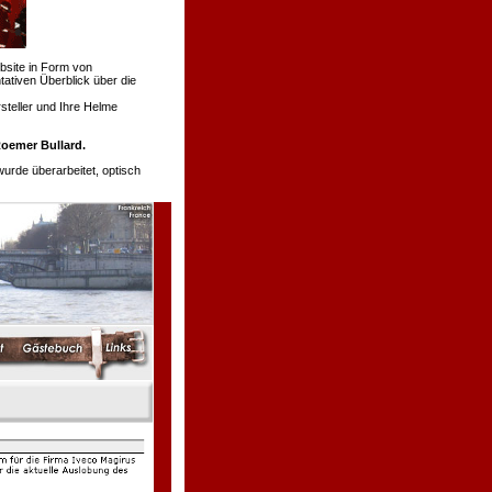
bsite in Form von
tativen Überblick über die
teller und Ihre Helme
oemer Bullard.
de überarbeitet, optisch