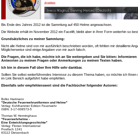
Bis Ende des Jahres 2012 ist die Sammlung auf 450 Helme angewachsen.
Die Website erhält im November 2012 ein Facelift, bleibt aber in Ihrer Form weiterhin so bes
Grundsätzliches zu meiner Sammlung:
Nicht alle Helme sind von mir ausführlich beschrieben worden, oft fehlten mir detaillierte A
Möglicherweise sind einige Angaben von mir auch falsch.
Die Fragen, die ich habe, möchte ich an Sie weitergeben und Sie bitten: Informieren
Antworten zu meinen Fragen oder Anmerkungen zu meinen Texten haben.
Ich bin in diesem Fall über Ihre Hilfe sehr dankbar.
Sollten Sie selbst weiterführendes Interesse zu diesem Thema haben, so möchte ich Ihnen d
im Link Bereich aufgeführt habe empfehlen.
Ebenfalls sehr empfehlenswert sind die Fachbücher folgender Autoren:
Bolko Hartmann
"Deutsche Feuerwehruniformen und Helme"
Verlag: Kohlhammer Edition Feuerwehr
ISBN: 3-17-008573-5
Thomas W. Herminghaus
"Feuerwehrhelme -
Eine Entwicklungsgeschichte"
Verlag: Florian International
Postfach 1241
63112 Dietzenbach