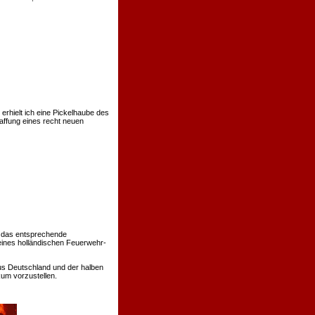
rhielt ich eine Pickelhaube des
affung eines recht neuen
 das entsprechende
eines holländischen Feuerwehr-
us Deutschland und der halben
um vorzustellen.