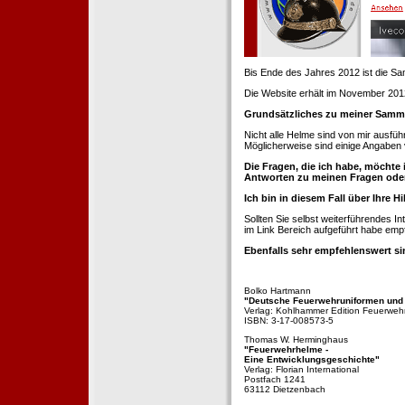
Bis Ende des Jahres 2012 ist die 
Die Website erhält im November 2012 e
Grundsätzliches zu meiner Samm
Nicht alle Helme sind von mir ausführ
Möglicherweise sind einige Angaben 
Die Fragen, die ich habe, möchte 
Antworten zu meinen Fragen ode
Ich bin in diesem Fall über Ihre Hi
Sollten Sie selbst weiterführendes 
im Link Bereich aufgeführt habe emp
Ebenfalls sehr empfehlenswert si
Bolko Hartmann
"Deutsche Feuerwehruniformen und
Verlag: Kohlhammer Edition Feuerweh
ISBN: 3-17-008573-5
Thomas W. Herminghaus
"Feuerwehrhelme -
Eine Entwicklungsgeschichte"
Verlag: Florian International
Postfach 1241
63112 Dietzenbach