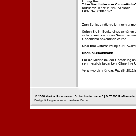
Ludwig Baer
"Vom Metallhelm zum Kuststoffhelm
Druckerei: Henrici in Neu- Anspach
ISBN: 3-9803864-2-2
Zum Schluss möchte ich noch anmerke
Sollten Sie im Besitz eines schönen
wohin damit, so dürfen Sie sicher se
Geschichte bekommen würde.
Über Ihre Unterstützung zur Erweit
Markus Bruchmann
Für die Mithilfe bei der Gestaltung 
sehr herzlich bedanken. Ohne Ihre U
Verantwortlich für das Facelift 2012
Design & Programmierung: Andreas Berger