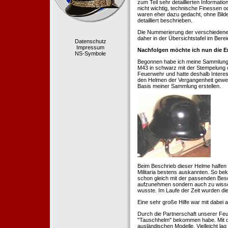
zum Teil sehr detaillierten Informa
nicht wichtig, technische Finessen 
waren eher dazu gedacht, ohne Bilde
detailliert beschrieben.
Die Nummerierung der verschiedenen
daher in der Übersichtstafel im Berei
Datenschutz
Impressum
Nachfolgen möchte ich nun die E
NS-Symbole
Begonnen habe ich meine Sammlung 1
M43 in schwarz mit der Stempelung der
Feuerwehr und hatte deshalb Intere
den Helmen der Vergangenheit geweckt
Basis meiner Sammlung erstellen.
Beim Beschrieb dieser Helme halfen 
Militaria bestens auskannten. So b
schon gleich mit der passenden Besc
aufzunehmen sondern auch zu wissen
wusste. Im Laufe der Zeit wurden di
Eine sehr große Hilfe war mit dabei
Durch die Partnerschaft unserer Feu
"Tauschhelm" bekommen habe. Mit de
ausländischen Modelle. Vielleicht la