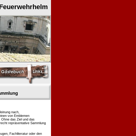
 Feuerwehrhelm
sammlung
Meinung nach,
heinen von Emblemen
. Ohne das Ziel und das
 recht repräsentative Sammlung
gen, Fachliteratur oder den