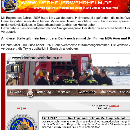
Mit Beginn des Jahres 2005 habe ich zwei deutsche Helmhersteller gefunden, die meine We
Dauerleihgaben unterstützt haben. Mit diesen Helmen, möchte ich in Zukunft einen repräsen
mittlerweile vielfältigen, in Deutschland gebräuchlichen Helme geben.
Dazu habe ich im neu aufgenommenen Navigationspunkt Hersteller diese ersten beiden Hers
vorgestellt.
An dieser Stelle gilt mein besonderer Dank noch einmal den Firmen MSA Auer und R
Bis zum März 2006 sind nahezu 260 Feuerwehrhelme zusammengekommen. Die Website wur
verbessert, die Texte zusätzlich in Englisch angeboten.