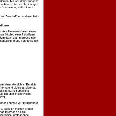
rleuten. Mir war dabei zunächst
u notieren. Die Beschreibungen
 Erscheinungsbild oft sehr
hrer Anschaffung und erscheint
ildern.
ersten Feuerwehrhelm, einen
 Mitglied einer freiwilligen
hdem damit das Interesse nach
chen Zeitung und konnte so die
ammlern, die sich im Bereich
Thema und diverses Material,
 Helm in meine Sammlung
was ich über meine Helme
rter.
nn oder Thomas W. Herminghaus.
u, dass ich meinen ersten
s Interesse für die
eine kleine, umfassende