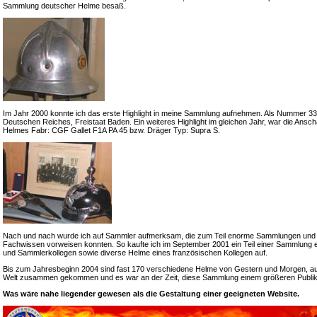
Sammlung deutscher Helme besaß.
Im Jahr 2000 konnte ich das erste Highlight in meine Sammlung aufnehmen. Als Nummer 33 e
Deutschen Reiches, Freistaat Baden. Ein weiteres Highlight im gleichen Jahr, war die Ansch
Helmes Fabr: CGF Gallet F1A PA 45 bzw. Dräger Typ: Supra S.
Nach und nach wurde ich auf Sammler aufmerksam, die zum Teil enorme Sammlungen und
Fachwissen vorweisen konnten. So kaufte ich im September 2001 ein Teil einer Sammlung 
und Sammlerkollegen sowie diverse Helme eines französischen Kollegen auf.
Bis zum Jahresbeginn 2004 sind fast 170 verschiedene Helme von Gestern und Morgen, a
Welt zusammen gekommen und es war an der Zeit, diese Sammlung einem größeren Publik
Was wäre nahe liegender gewesen als die Gestaltung einer geeigneten Website.