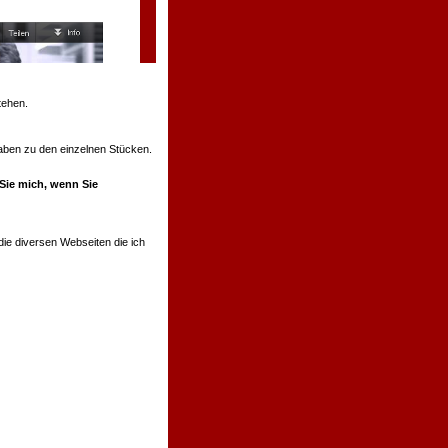
tehen.
ngaben zu den einzelnen Stücken.
 Sie mich, wenn Sie
ie diversen Webseiten die ich