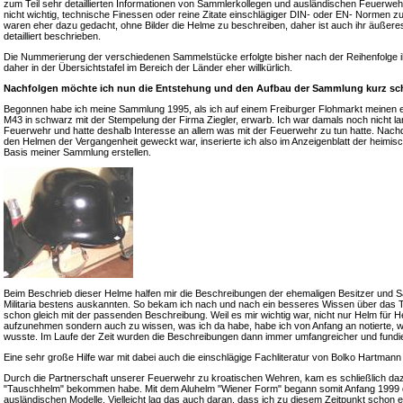
zum Teil sehr detaillierten Informationen von Sammlerkollegen und ausländischen Feuerweh
nicht wichtig, technische Finessen oder reine Zitate einschlägiger DIN- oder EN- Normen z
waren eher dazu gedacht, ohne Bilder die Helme zu beschreiben, daher ist auch ihr äußeres
detailliert beschrieben.
Die Nummerierung der verschiedenen Sammelstücke erfolgte bisher nach der Reihenfolge i
daher in der Übersichtstafel im Bereich der Länder eher willkürlich.
Nachfolgen möchte ich nun die Entstehung und den Aufbau der Sammlung kurz sch
Begonnen habe ich meine Sammlung 1995, als ich auf einem Freiburger Flohmarkt meinen 
M43 in schwarz mit der Stempelung der Firma Ziegler, erwarb. Ich war damals noch nicht lange
Feuerwehr und hatte deshalb Interesse an allem was mit der Feuerwehr zu tun hatte. Nac
den Helmen der Vergangenheit geweckt war, inserierte ich also im Anzeigenblatt der heimis
Basis meiner Sammlung erstellen.
Beim Beschrieb dieser Helme halfen mir die Beschreibungen der ehemaligen Besitzer und S
Militaria bestens auskannten. So bekam ich nach und nach ein besseres Wissen über das 
schon gleich mit der passenden Beschreibung. Weil es mir wichtig war, nicht nur Helm für
aufzunehmen sondern auch zu wissen, was ich da habe, habe ich von Anfang an notierte, 
wusste. Im Laufe der Zeit wurden die Beschreibungen dann immer umfangreicher und fundie
Eine sehr große Hilfe war mit dabei auch die einschlägige Fachliteratur von Bolko Hartma
Durch die Partnerschaft unserer Feuerwehr zu kroatischen Wehren, kam es schließlich daz
"Tauschhelm" bekommen habe. Mit dem Aluhelm "Wiener Form" begann somit Anfang 1999 da
ausländischen Modelle. Vielleicht lag das auch daran, dass ich zu diesem Zeitpunkt schon 