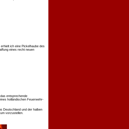
rhielt ich eine Pickelhaube des
affung eines recht neuen
 das entsprechende
eines holländischen Feuerwehr-
us Deutschland und der halben
um vorzustellen.