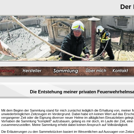
Der
Die Entstehung meiner privaten Feuerwehrhelm
Mit dem Beginn der Sammlung stand für mich zunächst lediglich die Erhaltung von, meiner 
unwiederbringlichen Zeitzeugen im Vordergrund. Dabei habe ich keinen Wert auf das Ersc
vergangener Zeit oder die Eignung diverser neuer Helme im alltäglichen Einsatzleben gelegt
Vorhaben die Sammlung "komplett" aufzubauen, gelang es mir doch, im Laufe der Zeit, eine
zusammenzustellen. Meine Sammlung erhebt dabei keinen Anspruch auf Vollständigkeit.
Die Erläuterungen zu den Sammelstücken basiert im Wesentlichen auf Aussagen von Zeitzeu