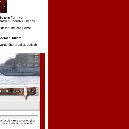
bsite in Form von
tativen Überblick über die
teller und Ihre Helme
oemer Bullard.
de überarbeitet, optisch