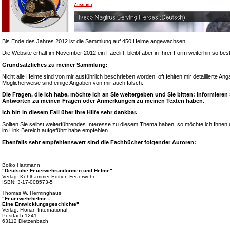
Bis Ende des Jahres 2012 ist die Sammlung auf 450 Helme angewachsen.
Die Website erhält im November 2012 ein Facelift, bleibt aber in Ihrer Form weiterhin so bes
Grundsätzliches zu meiner Sammlung:
Nicht alle Helme sind von mir ausführlich beschrieben worden, oft fehlten mir detaillierte A
Möglicherweise sind einige Angaben von mir auch falsch.
Die Fragen, die ich habe, möchte ich an Sie weitergeben und Sie bitten: Informieren
Antworten zu meinen Fragen oder Anmerkungen zu meinen Texten haben.
Ich bin in diesem Fall über Ihre Hilfe sehr dankbar.
Sollten Sie selbst weiterführendes Interesse zu diesem Thema haben, so möchte ich Ihnen d
im Link Bereich aufgeführt habe empfehlen.
Ebenfalls sehr empfehlenswert sind die Fachbücher folgender Autoren:
Bolko Hartmann
"Deutsche Feuerwehruniformen und Helme"
Verlag: Kohlhammer Edition Feuerwehr
ISBN: 3-17-008573-5
Thomas W. Herminghaus
"Feuerwehrhelme -
Eine Entwicklungsgeschichte"
Verlag: Florian International
Postfach 1241
63112 Dietzenbach