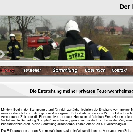
Der
Die Entstehung meiner privaten Feuerwehrhelm
Mit dem Beginn der Sammlung stand für mich zunächst lediglich die Erhaltung von, meiner 
unwiederbringlichen Zeitzeugen im Vordergrund. Dabei habe ich keinen Wert auf das Ersc
vergangener Zeit oder die Eignung diverser neuer Helme im alltäglichen Einsatzleben gelegt
Vorhaben die Sammlung "komplett" aufzubauen, gelang es mir doch, im Laufe der Zeit, eine
zusammenzustellen. Meine Sammlung erhebt dabei keinen Anspruch auf Vollständigkeit.
Die Erläuterungen zu den Sammelstücken basiert im Wesentlichen auf Aussagen von Zeitzeu