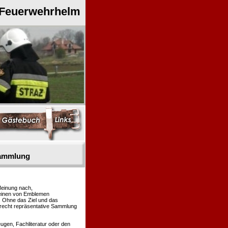
 Feuerwehrhelm
sammlung
Meinung nach,
heinen von Emblemen
. Ohne das Ziel und das
 recht repräsentative Sammlung
gen, Fachliteratur oder den