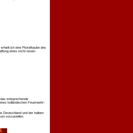
rhielt ich eine Pickelhaube des
affung eines recht neuen
 das entsprechende
eines holländischen Feuerwehr-
us Deutschland und der halben
um vorzustellen.