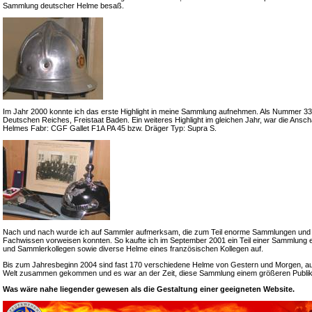
Sammlung deutscher Helme besaß.
Im Jahr 2000 konnte ich das erste Highlight in meine Sammlung aufnehmen. Als Nummer 33 e
Deutschen Reiches, Freistaat Baden. Ein weiteres Highlight im gleichen Jahr, war die Ansch
Helmes Fabr: CGF Gallet F1A PA 45 bzw. Dräger Typ: Supra S.
Nach und nach wurde ich auf Sammler aufmerksam, die zum Teil enorme Sammlungen und
Fachwissen vorweisen konnten. So kaufte ich im September 2001 ein Teil einer Sammlung 
und Sammlerkollegen sowie diverse Helme eines französischen Kollegen auf.
Bis zum Jahresbeginn 2004 sind fast 170 verschiedene Helme von Gestern und Morgen, a
Welt zusammen gekommen und es war an der Zeit, diese Sammlung einem größeren Publik
Was wäre nahe liegender gewesen als die Gestaltung einer geeigneten Website.