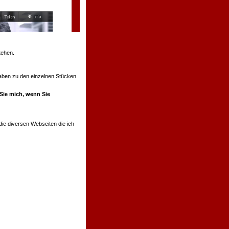
tehen.
ngaben zu den einzelnen Stücken.
 Sie mich, wenn Sie
ie diversen Webseiten die ich