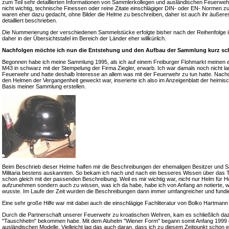
zum Teil sehr detaillierten Informationen von Sammlerkollegen und ausländischen Feuerweh
nicht wichtig, technische Finessen oder reine Zitate einschlägiger DIN- oder EN- Normen z
waren eher dazu gedacht, ohne Bilder die Helme zu beschreiben, daher ist auch ihr äußeres
detailliert beschrieben.
Die Nummerierung der verschiedenen Sammelstücke erfolgte bisher nach der Reihenfolge i
daher in der Übersichtstafel im Bereich der Länder eher willkürlich.
Nachfolgen möchte ich nun die Entstehung und den Aufbau der Sammlung kurz sch
Begonnen habe ich meine Sammlung 1995, als ich auf einem Freiburger Flohmarkt meinen 
M43 in schwarz mit der Stempelung der Firma Ziegler, erwarb. Ich war damals noch nicht lange
Feuerwehr und hatte deshalb Interesse an allem was mit der Feuerwehr zu tun hatte. Nac
den Helmen der Vergangenheit geweckt war, inserierte ich also im Anzeigenblatt der heimis
Basis meiner Sammlung erstellen.
Beim Beschrieb dieser Helme halfen mir die Beschreibungen der ehemaligen Besitzer und S
Militaria bestens auskannten. So bekam ich nach und nach ein besseres Wissen über das 
schon gleich mit der passenden Beschreibung. Weil es mir wichtig war, nicht nur Helm für
aufzunehmen sondern auch zu wissen, was ich da habe, habe ich von Anfang an notierte, 
wusste. Im Laufe der Zeit wurden die Beschreibungen dann immer umfangreicher und fundie
Eine sehr große Hilfe war mit dabei auch die einschlägige Fachliteratur von Bolko Hartma
Durch die Partnerschaft unserer Feuerwehr zu kroatischen Wehren, kam es schließlich daz
"Tauschhelm" bekommen habe. Mit dem Aluhelm "Wiener Form" begann somit Anfang 1999 da
ausländischen Modelle. Vielleicht lag das auch daran, dass ich zu diesem Zeitpunkt schon 