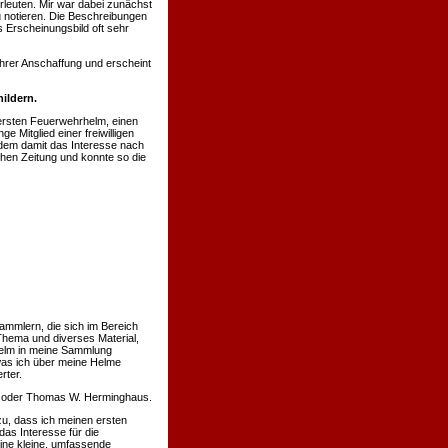
rleuten. Mir war dabei zunächst
u notieren. Die Beschreibungen
 Erscheinungsbild oft sehr
hrer Anschaffung und erscheint
ildern.
ersten Feuerwehrhelm, einen
 Mitglied einer freiwilligen
hdem damit das Interesse nach
chen Zeitung und konnte so die
ammlern, die sich im Bereich
Thema und diverses Material,
 Helm in meine Sammlung
was ich über meine Helme
rter.
nn oder Thomas W. Herminghaus.
u, dass ich meinen ersten
s Interesse für die
eine kleine, umfassende