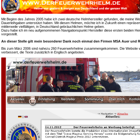
Mit Beginn des Jahres 2005 habe ich zwei deutsche Helmhersteller gefunden, die meine We
Dauerleihgaben unterstützt haben. Mit diesen Helmen, möchte ich in Zukunft einen repräsen
mittlerweile vielfältigen, in Deutschland gebräuchlichen Helme geben.
Dazu habe ich im neu aufgenommenen Navigationspunkt Hersteller diese ersten beiden Hers
vorgestellt.
An dieser Stelle gilt mein besonderer Dank noch einmal den Firmen MSA Auer und R
Bis zum März 2006 sind nahezu 260 Feuerwehrhelme zusammengekommen. Die Website wur
verbessert, die Texte zusätzlich in Englisch angeboten.