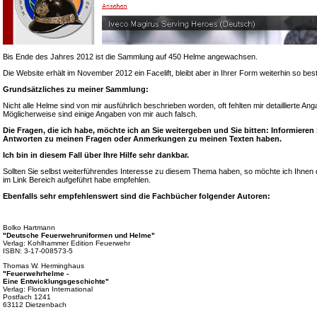
Bis Ende des Jahres 2012 ist die Sammlung auf 450 Helme angewachsen.
Die Website erhält im November 2012 ein Facelift, bleibt aber in Ihrer Form weiterhin so bes
Grundsätzliches zu meiner Sammlung:
Nicht alle Helme sind von mir ausführlich beschrieben worden, oft fehlten mir detaillierte A
Möglicherweise sind einige Angaben von mir auch falsch.
Die Fragen, die ich habe, möchte ich an Sie weitergeben und Sie bitten: Informieren
Antworten zu meinen Fragen oder Anmerkungen zu meinen Texten haben.
Ich bin in diesem Fall über Ihre Hilfe sehr dankbar.
Sollten Sie selbst weiterführendes Interesse zu diesem Thema haben, so möchte ich Ihnen d
im Link Bereich aufgeführt habe empfehlen.
Ebenfalls sehr empfehlenswert sind die Fachbücher folgender Autoren:
Bolko Hartmann
"Deutsche Feuerwehruniformen und Helme"
Verlag: Kohlhammer Edition Feuerwehr
ISBN: 3-17-008573-5
Thomas W. Herminghaus
"Feuerwehrhelme -
Eine Entwicklungsgeschichte"
Verlag: Florian International
Postfach 1241
63112 Dietzenbach