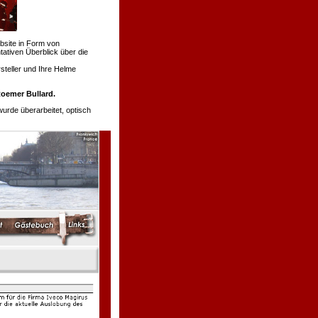
bsite in Form von
tativen Überblick über die
teller und Ihre Helme
oemer Bullard.
de überarbeitet, optisch