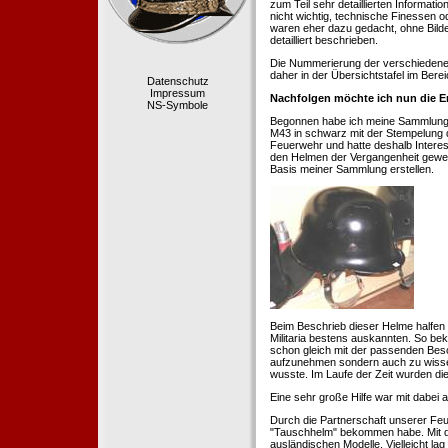
zum Teil sehr detaillierten Informa
nicht wichtig, technische Finessen 
waren eher dazu gedacht, ohne Bilde
detailliert beschrieben.
Die Nummerierung der verschiedenen
daher in der Übersichtstafel im Berei
Datenschutz
Impressum
Nachfolgen möchte ich nun die E
NS-Symbole
Begonnen habe ich meine Sammlung 1
M43 in schwarz mit der Stempelung der
Feuerwehr und hatte deshalb Intere
den Helmen der Vergangenheit geweckt
Basis meiner Sammlung erstellen.
Beim Beschrieb dieser Helme halfen 
Militaria bestens auskannten. So b
schon gleich mit der passenden Besc
aufzunehmen sondern auch zu wissen
wusste. Im Laufe der Zeit wurden di
Eine sehr große Hilfe war mit dabei
Durch die Partnerschaft unserer Feu
"Tauschhelm" bekommen habe. Mit de
ausländischen Modelle. Vielleicht la