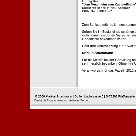
Ludwig Baer
"Vom Metallhelm zum Kuststoffhelm
Druckerei: Henrici in Neu- Anspach
ISBN: 3-9803864-2-2
Zum Schluss möchte ich noch anmerke
Sollten Sie im Besitz eines schönen
wohin damit, so dürfen Sie sicher se
Geschichte bekommen würde.
Über Ihre Unterstützung zur Erweit
Markus Bruchmann
Für die Mithilfe bei der Gestaltung 
sehr herzlich bedanken. Ohne Ihre U
Verantwortlich für das Facelift 2012
Design & Programmierung: Andreas Berger