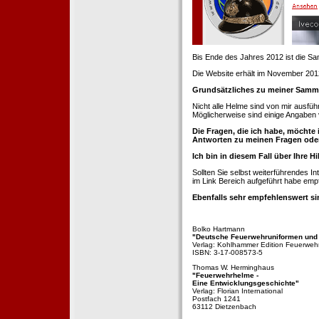
Bis Ende des Jahres 2012 ist die 
Die Website erhält im November 2012 e
Grundsätzliches zu meiner Samm
Nicht alle Helme sind von mir ausführ
Möglicherweise sind einige Angaben 
Die Fragen, die ich habe, möchte 
Antworten zu meinen Fragen ode
Ich bin in diesem Fall über Ihre Hi
Sollten Sie selbst weiterführendes 
im Link Bereich aufgeführt habe emp
Ebenfalls sehr empfehlenswert si
Bolko Hartmann
"Deutsche Feuerwehruniformen und
Verlag: Kohlhammer Edition Feuerweh
ISBN: 3-17-008573-5
Thomas W. Herminghaus
"Feuerwehrhelme -
Eine Entwicklungsgeschichte"
Verlag: Florian International
Postfach 1241
63112 Dietzenbach