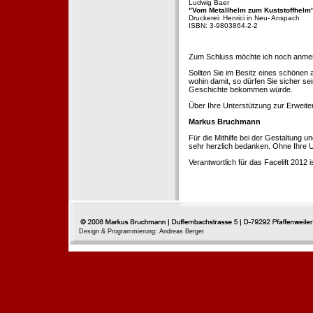
Ludwig Baer
"Vom Metallhelm zum Kuststoffhelm
Druckerei: Henrici in Neu- Anspach
ISBN: 3-9803864-2-2
Zum Schluss möchte ich noch anmerke
Sollten Sie im Besitz eines schönen
wohin damit, so dürfen Sie sicher se
Geschichte bekommen würde.
Über Ihre Unterstützung zur Erweit
Markus Bruchmann
Für die Mithilfe bei der Gestaltung 
sehr herzlich bedanken. Ohne Ihre U
Verantwortlich für das Facelift 2012
Design & Programmierung: Andreas Berger