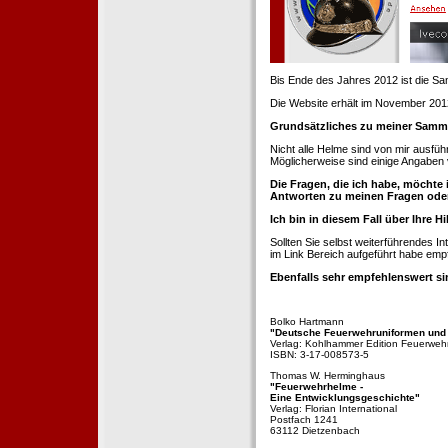
Bis Ende des Jahres 2012 ist die 
Die Website erhält im November 2012 e
Grundsätzliches zu meiner Samm
Nicht alle Helme sind von mir ausführ
Möglicherweise sind einige Angaben 
Die Fragen, die ich habe, möchte 
Antworten zu meinen Fragen ode
Ich bin in diesem Fall über Ihre Hi
Sollten Sie selbst weiterführendes 
im Link Bereich aufgeführt habe emp
Ebenfalls sehr empfehlenswert si
Bolko Hartmann
"Deutsche Feuerwehruniformen und
Verlag: Kohlhammer Edition Feuerweh
ISBN: 3-17-008573-5
Thomas W. Herminghaus
"Feuerwehrhelme -
Eine Entwicklungsgeschichte"
Verlag: Florian International
Postfach 1241
63112 Dietzenbach