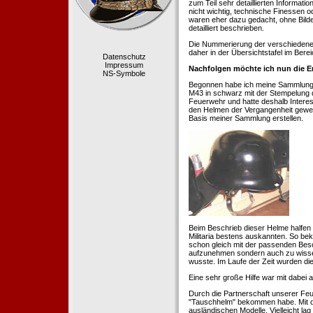
zum Teil sehr detaillierten Informa
nicht wichtig, technische Finessen 
waren eher dazu gedacht, ohne Bilde
detailliert beschrieben.
Die Nummerierung der verschiedenen
daher in der Übersichtstafel im Berei
Datenschutz
Impressum
Nachfolgen möchte ich nun die E
NS-Symbole
Begonnen habe ich meine Sammlung 1
M43 in schwarz mit der Stempelung der
Feuerwehr und hatte deshalb Intere
den Helmen der Vergangenheit geweckt
Basis meiner Sammlung erstellen.
Beim Beschrieb dieser Helme halfen 
Militaria bestens auskannten. So b
schon gleich mit der passenden Besc
aufzunehmen sondern auch zu wissen
wusste. Im Laufe der Zeit wurden di
Eine sehr große Hilfe war mit dabei
Durch die Partnerschaft unserer Feu
"Tauschhelm" bekommen habe. Mit de
ausländischen Modelle. Vielleicht la