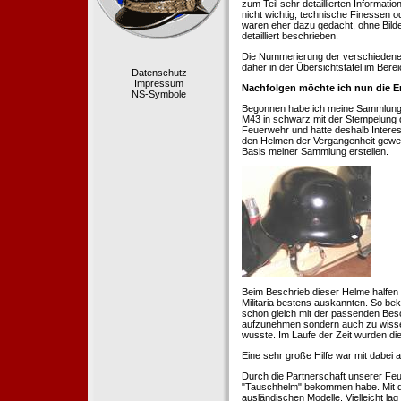
zum Teil sehr detaillierten Informa
nicht wichtig, technische Finessen 
waren eher dazu gedacht, ohne Bilde
detailliert beschrieben.
Die Nummerierung der verschiedenen
daher in der Übersichtstafel im Berei
Datenschutz
Impressum
Nachfolgen möchte ich nun die E
NS-Symbole
Begonnen habe ich meine Sammlung 1
M43 in schwarz mit der Stempelung der
Feuerwehr und hatte deshalb Intere
den Helmen der Vergangenheit geweckt
Basis meiner Sammlung erstellen.
Beim Beschrieb dieser Helme halfen 
Militaria bestens auskannten. So b
schon gleich mit der passenden Besc
aufzunehmen sondern auch zu wissen
wusste. Im Laufe der Zeit wurden di
Eine sehr große Hilfe war mit dabei
Durch die Partnerschaft unserer Feu
"Tauschhelm" bekommen habe. Mit de
ausländischen Modelle. Vielleicht la