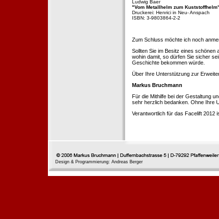
Ludwig Baer
"Vom Metallhelm zum Kuststoffhelm
Druckerei: Henrici in Neu- Anspach
ISBN: 3-9803864-2-2
Zum Schluss möchte ich noch anmerke
Sollten Sie im Besitz eines schönen
wohin damit, so dürfen Sie sicher se
Geschichte bekommen würde.
Über Ihre Unterstützung zur Erweit
Markus Bruchmann
Für die Mithilfe bei der Gestaltung 
sehr herzlich bedanken. Ohne Ihre U
Verantwortlich für das Facelift 2012
Design & Programmierung: Andreas Berger