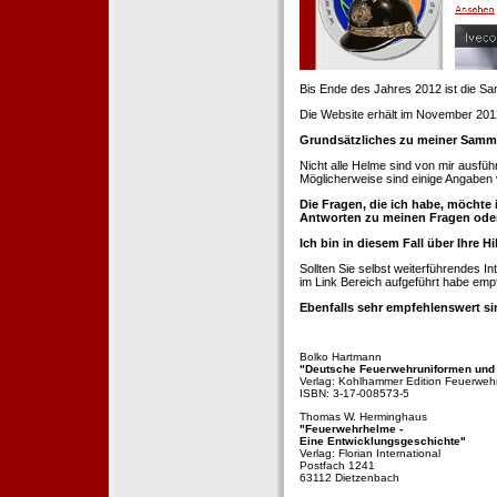
Bis Ende des Jahres 2012 ist die 
Die Website erhält im November 2012 e
Grundsätzliches zu meiner Samm
Nicht alle Helme sind von mir ausführ
Möglicherweise sind einige Angaben 
Die Fragen, die ich habe, möchte 
Antworten zu meinen Fragen ode
Ich bin in diesem Fall über Ihre Hi
Sollten Sie selbst weiterführendes 
im Link Bereich aufgeführt habe emp
Ebenfalls sehr empfehlenswert si
Bolko Hartmann
"Deutsche Feuerwehruniformen und
Verlag: Kohlhammer Edition Feuerweh
ISBN: 3-17-008573-5
Thomas W. Herminghaus
"Feuerwehrhelme -
Eine Entwicklungsgeschichte"
Verlag: Florian International
Postfach 1241
63112 Dietzenbach