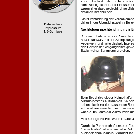
zum Teil sehr detaillierten Informa
nicht wichtig, technische Finessen 
waren eher dazu gedacht, ohne Bilde
detailliert beschrieben.
Die Nummerierung der verschiedenen
daher in der Übersichtstafel im Berei
Datenschutz
Impressum
Nachfolgen möchte ich nun die E
NS-Symbole
Begonnen habe ich meine Sammlung 1
M43 in schwarz mit der Stempelung der
Feuerwehr und hatte deshalb Intere
den Helmen der Vergangenheit geweckt
Basis meiner Sammlung erstellen.
Beim Beschrieb dieser Helme halfen 
Militaria bestens auskannten. So b
schon gleich mit der passenden Besc
aufzunehmen sondern auch zu wissen
wusste. Im Laufe der Zeit wurden di
Eine sehr große Hilfe war mit dabei
Durch die Partnerschaft unserer Feu
"Tauschhelm" bekommen habe. Mit de
ausländischen Modelle. Vielleicht la