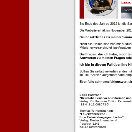
Bis Ende des Jahres 2012 ist die 
Die Website erhält im November 2012 e
Grundsätzliches zu meiner Samm
Nicht alle Helme sind von mir ausführ
Möglicherweise sind einige Angaben 
Die Fragen, die ich habe, möchte 
Antworten zu meinen Fragen ode
Ich bin in diesem Fall über Ihre Hi
Sollten Sie selbst weiterführendes 
im Link Bereich aufgeführt habe emp
Ebenfalls sehr empfehlenswert si
Bolko Hartmann
"Deutsche Feuerwehruniformen und
Verlag: Kohlhammer Edition Feuerweh
ISBN: 3-17-008573-5
Thomas W. Herminghaus
"Feuerwehrhelme -
Eine Entwicklungsgeschichte"
Verlag: Florian International
Postfach 1241
63112 Dietzenbach