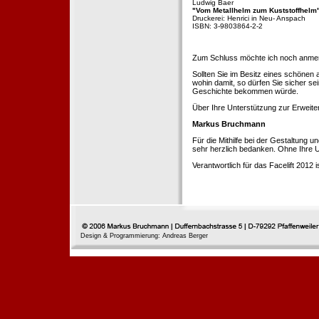
Ludwig Baer
"Vom Metallhelm zum Kuststoffhelm
Druckerei: Henrici in Neu- Anspach
ISBN: 3-9803864-2-2
Zum Schluss möchte ich noch anmerke
Sollten Sie im Besitz eines schönen
wohin damit, so dürfen Sie sicher se
Geschichte bekommen würde.
Über Ihre Unterstützung zur Erweit
Markus Bruchmann
Für die Mithilfe bei der Gestaltung 
sehr herzlich bedanken. Ohne Ihre U
Verantwortlich für das Facelift 2012
Design & Programmierung: Andreas Berger