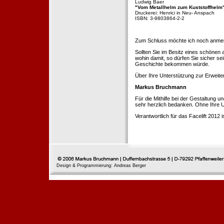
Ludwig Baer
"Vom Metallhelm zum Kuststoffhelm
Druckerei: Henrici in Neu- Anspach
ISBN: 3-9803864-2-2
Zum Schluss möchte ich noch anmerke
Sollten Sie im Besitz eines schönen
wohin damit, so dürfen Sie sicher se
Geschichte bekommen würde.
Über Ihre Unterstützung zur Erweit
Markus Bruchmann
Für die Mithilfe bei der Gestaltung 
sehr herzlich bedanken. Ohne Ihre U
Verantwortlich für das Facelift 2012
Design & Programmierung: Andreas Berger