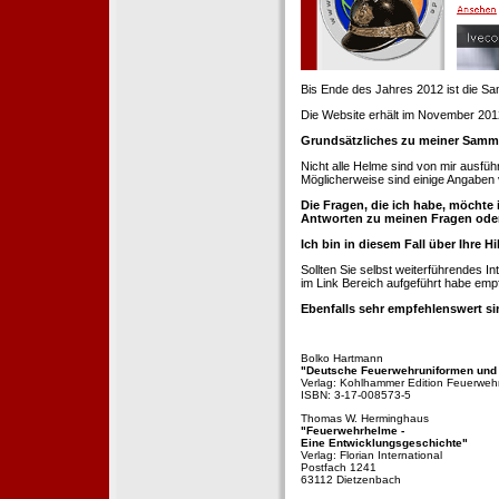
Bis Ende des Jahres 2012 ist die 
Die Website erhält im November 2012 e
Grundsätzliches zu meiner Samm
Nicht alle Helme sind von mir ausführ
Möglicherweise sind einige Angaben 
Die Fragen, die ich habe, möchte 
Antworten zu meinen Fragen ode
Ich bin in diesem Fall über Ihre Hi
Sollten Sie selbst weiterführendes 
im Link Bereich aufgeführt habe emp
Ebenfalls sehr empfehlenswert si
Bolko Hartmann
"Deutsche Feuerwehruniformen und
Verlag: Kohlhammer Edition Feuerweh
ISBN: 3-17-008573-5
Thomas W. Herminghaus
"Feuerwehrhelme -
Eine Entwicklungsgeschichte"
Verlag: Florian International
Postfach 1241
63112 Dietzenbach