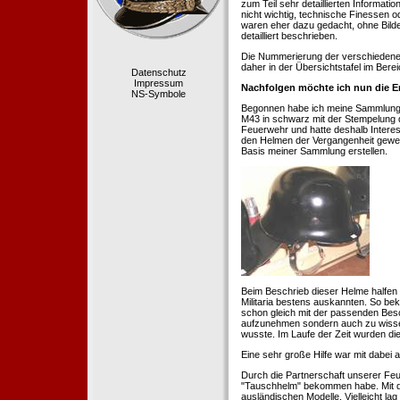
zum Teil sehr detaillierten Informa
nicht wichtig, technische Finessen 
waren eher dazu gedacht, ohne Bilde
detailliert beschrieben.
Die Nummerierung der verschiedenen
daher in der Übersichtstafel im Berei
Datenschutz
Impressum
Nachfolgen möchte ich nun die E
NS-Symbole
Begonnen habe ich meine Sammlung 1
M43 in schwarz mit der Stempelung der
Feuerwehr und hatte deshalb Intere
den Helmen der Vergangenheit geweckt
Basis meiner Sammlung erstellen.
Beim Beschrieb dieser Helme halfen 
Militaria bestens auskannten. So b
schon gleich mit der passenden Besc
aufzunehmen sondern auch zu wissen
wusste. Im Laufe der Zeit wurden di
Eine sehr große Hilfe war mit dabei
Durch die Partnerschaft unserer Feu
"Tauschhelm" bekommen habe. Mit de
ausländischen Modelle. Vielleicht la