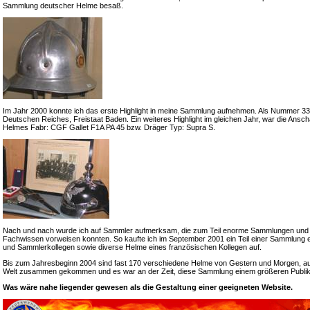
Sammlung deutscher Helme besaß.
Im Jahr 2000 konnte ich das erste Highlight in meine Sammlung aufnehmen. Als Nummer 33 e
Deutschen Reiches, Freistaat Baden. Ein weiteres Highlight im gleichen Jahr, war die Ansch
Helmes Fabr: CGF Gallet F1A PA 45 bzw. Dräger Typ: Supra S.
Nach und nach wurde ich auf Sammler aufmerksam, die zum Teil enorme Sammlungen und
Fachwissen vorweisen konnten. So kaufte ich im September 2001 ein Teil einer Sammlung 
und Sammlerkollegen sowie diverse Helme eines französischen Kollegen auf.
Bis zum Jahresbeginn 2004 sind fast 170 verschiedene Helme von Gestern und Morgen, a
Welt zusammen gekommen und es war an der Zeit, diese Sammlung einem größeren Publik
Was wäre nahe liegender gewesen als die Gestaltung einer geeigneten Website.