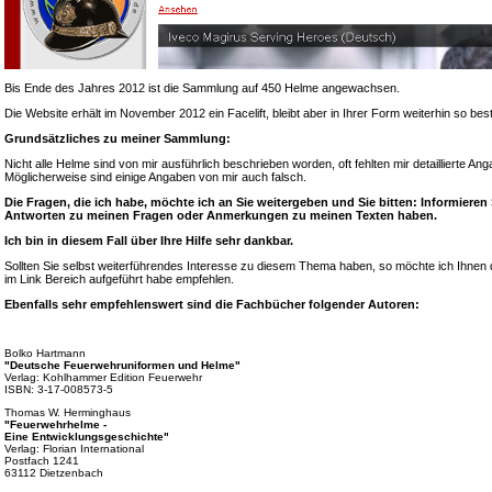
Bis Ende des Jahres 2012 ist die Sammlung auf 450 Helme angewachsen.
Die Website erhält im November 2012 ein Facelift, bleibt aber in Ihrer Form weiterhin so bes
Grundsätzliches zu meiner Sammlung:
Nicht alle Helme sind von mir ausführlich beschrieben worden, oft fehlten mir detaillierte A
Möglicherweise sind einige Angaben von mir auch falsch.
Die Fragen, die ich habe, möchte ich an Sie weitergeben und Sie bitten: Informieren
Antworten zu meinen Fragen oder Anmerkungen zu meinen Texten haben.
Ich bin in diesem Fall über Ihre Hilfe sehr dankbar.
Sollten Sie selbst weiterführendes Interesse zu diesem Thema haben, so möchte ich Ihnen d
im Link Bereich aufgeführt habe empfehlen.
Ebenfalls sehr empfehlenswert sind die Fachbücher folgender Autoren:
Bolko Hartmann
"Deutsche Feuerwehruniformen und Helme"
Verlag: Kohlhammer Edition Feuerwehr
ISBN: 3-17-008573-5
Thomas W. Herminghaus
"Feuerwehrhelme -
Eine Entwicklungsgeschichte"
Verlag: Florian International
Postfach 1241
63112 Dietzenbach