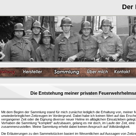
Der
Die Entstehung meiner privaten Feuerwehrhelm
Mit dem Beginn der Sammlung stand für mich zunächst lediglich die Erhaltung von, meiner 
unwiederbringlichen Zeitzeugen im Vordergrund. Dabei habe ich keinen Wert auf das Ersc
vergangener Zeit oder die Eignung diverser neuer Helme im alltäglichen Einsatzleben gelegt
Vorhaben die Sammlung "komplett" aufzubauen, gelang es mir doch, im Laufe der Zeit, eine
zusammenzustellen. Meine Sammlung erhebt dabei keinen Anspruch auf Vollständigkeit.
Die Erläuterungen zu den Sammelstücken basiert im Wesentlichen auf Aussagen von Zeitzeu