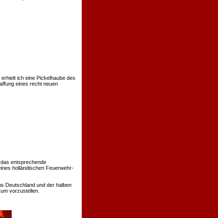
rhielt ich eine Pickelhaube des
affung eines recht neuen
 das entsprechende
eines holländischen Feuerwehr-
us Deutschland und der halben
um vorzustellen.