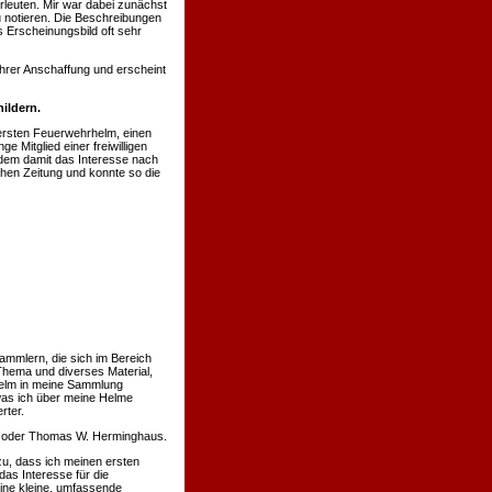
rleuten. Mir war dabei zunächst
u notieren. Die Beschreibungen
 Erscheinungsbild oft sehr
hrer Anschaffung und erscheint
ildern.
ersten Feuerwehrhelm, einen
 Mitglied einer freiwilligen
hdem damit das Interesse nach
chen Zeitung und konnte so die
ammlern, die sich im Bereich
Thema und diverses Material,
 Helm in meine Sammlung
was ich über meine Helme
rter.
nn oder Thomas W. Herminghaus.
u, dass ich meinen ersten
s Interesse für die
eine kleine, umfassende