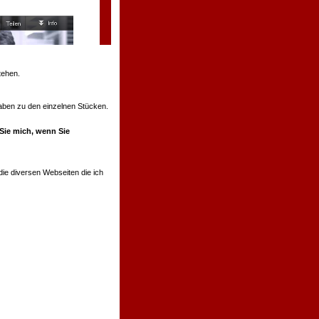
tehen.
ngaben zu den einzelnen Stücken.
 Sie mich, wenn Sie
ie diversen Webseiten die ich