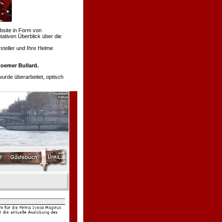
bsite in Form von
tativen Überblick über die
teller und Ihre Helme
oemer Bullard.
de überarbeitet, optisch