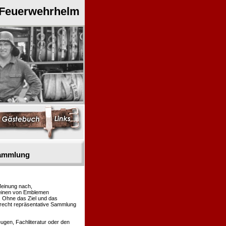
 Feuerwehrhelm
sammlung
Meinung nach,
heinen von Emblemen
. Ohne das Ziel und das
 recht repräsentative Sammlung
gen, Fachliteratur oder den