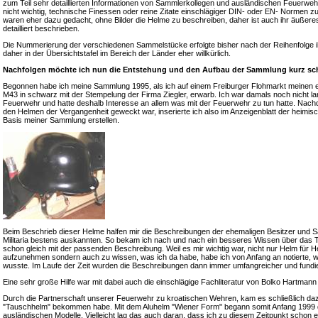
zum Teil sehr detaillierten Informationen von Sammlerkollegen und ausländischen Feuerweh
nicht wichtig, technische Finessen oder reine Zitate einschlägiger DIN- oder EN- Normen z
waren eher dazu gedacht, ohne Bilder die Helme zu beschreiben, daher ist auch ihr äußeres
detailliert beschrieben.
Die Nummerierung der verschiedenen Sammelstücke erfolgte bisher nach der Reihenfolge i
daher in der Übersichtstafel im Bereich der Länder eher willkürlich.
Nachfolgen möchte ich nun die Entstehung und den Aufbau der Sammlung kurz sch
Begonnen habe ich meine Sammlung 1995, als ich auf einem Freiburger Flohmarkt meinen 
M43 in schwarz mit der Stempelung der Firma Ziegler, erwarb. Ich war damals noch nicht lange
Feuerwehr und hatte deshalb Interesse an allem was mit der Feuerwehr zu tun hatte. Nac
den Helmen der Vergangenheit geweckt war, inserierte ich also im Anzeigenblatt der heimis
Basis meiner Sammlung erstellen.
Beim Beschrieb dieser Helme halfen mir die Beschreibungen der ehemaligen Besitzer und S
Militaria bestens auskannten. So bekam ich nach und nach ein besseres Wissen über das 
schon gleich mit der passenden Beschreibung. Weil es mir wichtig war, nicht nur Helm für
aufzunehmen sondern auch zu wissen, was ich da habe, habe ich von Anfang an notierte, 
wusste. Im Laufe der Zeit wurden die Beschreibungen dann immer umfangreicher und fundie
Eine sehr große Hilfe war mit dabei auch die einschlägige Fachliteratur von Bolko Hartma
Durch die Partnerschaft unserer Feuerwehr zu kroatischen Wehren, kam es schließlich daz
"Tauschhelm" bekommen habe. Mit dem Aluhelm "Wiener Form" begann somit Anfang 1999 da
ausländischen Modelle. Vielleicht lag das auch daran, dass ich zu diesem Zeitpunkt schon 