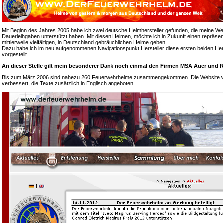
Mit Beginn des Jahres 2005 habe ich zwei deutsche Helmhersteller gefunden, die meine We
Dauerleihgaben unterstützt haben. Mit diesen Helmen, möchte ich in Zukunft einen repräsen
mittlerweile vielfältigen, in Deutschland gebräuchlichen Helme geben.
Dazu habe ich im neu aufgenommenen Navigationspunkt Hersteller diese ersten beiden Hers
vorgestellt.
An dieser Stelle gilt mein besonderer Dank noch einmal den Firmen MSA Auer und R
Bis zum März 2006 sind nahezu 260 Feuerwehrhelme zusammengekommen. Die Website wur
verbessert, die Texte zusätzlich in Englisch angeboten.