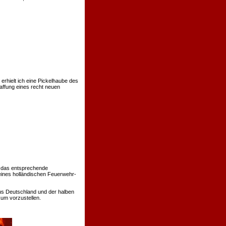
rhielt ich eine Pickelhaube des
affung eines recht neuen
 das entsprechende
eines holländischen Feuerwehr-
us Deutschland und der halben
um vorzustellen.