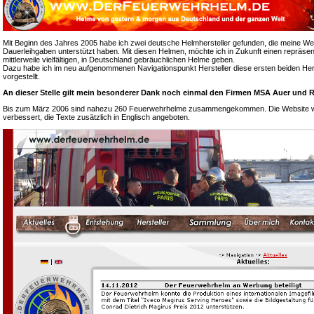
Mit Beginn des Jahres 2005 habe ich zwei deutsche Helmhersteller gefunden, die meine We
Dauerleihgaben unterstützt haben. Mit diesen Helmen, möchte ich in Zukunft einen repräsen
mittlerweile vielfältigen, in Deutschland gebräuchlichen Helme geben.
Dazu habe ich im neu aufgenommenen Navigationspunkt Hersteller diese ersten beiden Hers
vorgestellt.
An dieser Stelle gilt mein besonderer Dank noch einmal den Firmen MSA Auer und R
Bis zum März 2006 sind nahezu 260 Feuerwehrhelme zusammengekommen. Die Website wur
verbessert, die Texte zusätzlich in Englisch angeboten.