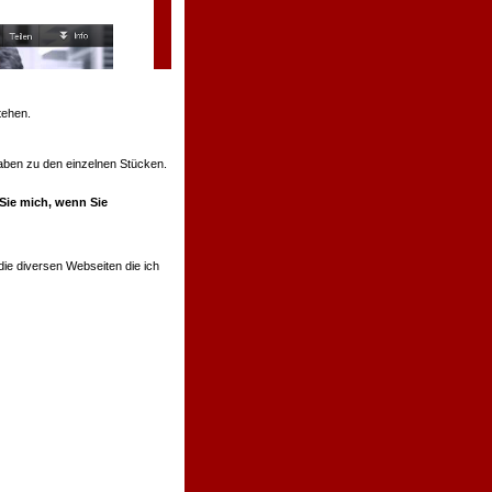
tehen.
ngaben zu den einzelnen Stücken.
 Sie mich, wenn Sie
ie diversen Webseiten die ich