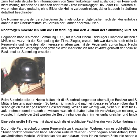
zum Teil sehr detaillierten Informationen von Sammlerkollegen und ausländischen Feuerweh
nicht wichtig, technische Finessen oder reine Zitate einschlägiger DIN- oder EN- Normen z
waren eher dazu gedacht, ohne Bilder die Helme zu beschreiben, daher ist auch ihr äußeres
detailliert beschrieben.
Die Nummerierung der verschiedenen Sammelstücke erfolgte bisher nach der Reihenfolge i
daher in der Übersichtstafel im Bereich der Länder eher willkürlich.
Nachfolgen möchte ich nun die Entstehung und den Aufbau der Sammlung kurz sch
Begonnen habe ich meine Sammlung 1995, als ich auf einem Freiburger Flohmarkt meinen 
M43 in schwarz mit der Stempelung der Firma Ziegler, erwarb. Ich war damals noch nicht lange
Feuerwehr und hatte deshalb Interesse an allem was mit der Feuerwehr zu tun hatte. Nac
den Helmen der Vergangenheit geweckt war, inserierte ich also im Anzeigenblatt der heimis
Basis meiner Sammlung erstellen.
Beim Beschrieb dieser Helme halfen mir die Beschreibungen der ehemaligen Besitzer und S
Militaria bestens auskannten. So bekam ich nach und nach ein besseres Wissen über das 
schon gleich mit der passenden Beschreibung. Weil es mir wichtig war, nicht nur Helm für
aufzunehmen sondern auch zu wissen, was ich da habe, habe ich von Anfang an notierte, 
wusste. Im Laufe der Zeit wurden die Beschreibungen dann immer umfangreicher und fundie
Eine sehr große Hilfe war mit dabei auch die einschlägige Fachliteratur von Bolko Hartma
Durch die Partnerschaft unserer Feuerwehr zu kroatischen Wehren, kam es schließlich daz
"Tauschhelm" bekommen habe. Mit dem Aluhelm "Wiener Form" begann somit Anfang 1999 da
ausländischen Modelle. Vielleicht lag das auch daran, dass ich zu diesem Zeitpunkt schon 