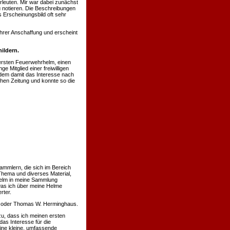
rleuten. Mir war dabei zunächst
u notieren. Die Beschreibungen
 Erscheinungsbild oft sehr
hrer Anschaffung und erscheint
ildern.
ersten Feuerwehrhelm, einen
 Mitglied einer freiwilligen
hdem damit das Interesse nach
chen Zeitung und konnte so die
ammlern, die sich im Bereich
Thema und diverses Material,
 Helm in meine Sammlung
was ich über meine Helme
rter.
nn oder Thomas W. Herminghaus.
u, dass ich meinen ersten
s Interesse für die
eine kleine, umfassende