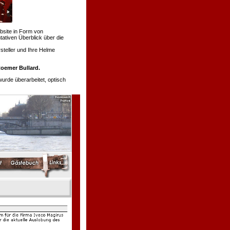
bsite in Form von
tativen Überblick über die
teller und Ihre Helme
oemer Bullard.
de überarbeitet, optisch