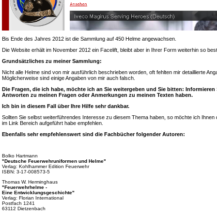
Bis Ende des Jahres 2012 ist die Sammlung auf 450 Helme angewachsen.
Die Website erhält im November 2012 ein Facelift, bleibt aber in Ihrer Form weiterhin so bes
Grundsätzliches zu meiner Sammlung:
Nicht alle Helme sind von mir ausführlich beschrieben worden, oft fehlten mir detaillierte A
Möglicherweise sind einige Angaben von mir auch falsch.
Die Fragen, die ich habe, möchte ich an Sie weitergeben und Sie bitten: Informieren
Antworten zu meinen Fragen oder Anmerkungen zu meinen Texten haben.
Ich bin in diesem Fall über Ihre Hilfe sehr dankbar.
Sollten Sie selbst weiterführendes Interesse zu diesem Thema haben, so möchte ich Ihnen d
im Link Bereich aufgeführt habe empfehlen.
Ebenfalls sehr empfehlenswert sind die Fachbücher folgender Autoren:
Bolko Hartmann
"Deutsche Feuerwehruniformen und Helme"
Verlag: Kohlhammer Edition Feuerwehr
ISBN: 3-17-008573-5
Thomas W. Herminghaus
"Feuerwehrhelme -
Eine Entwicklungsgeschichte"
Verlag: Florian International
Postfach 1241
63112 Dietzenbach