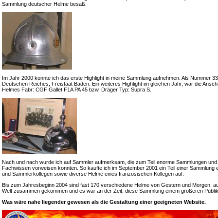
Sammlung deutscher Helme besaß.
Im Jahr 2000 konnte ich das erste Highlight in meine Sammlung aufnehmen. Als Nummer 33 e
Deutschen Reiches, Freistaat Baden. Ein weiteres Highlight im gleichen Jahr, war die Ansch
Helmes Fabr: CGF Gallet F1A PA 45 bzw. Dräger Typ: Supra S.
Nach und nach wurde ich auf Sammler aufmerksam, die zum Teil enorme Sammlungen und
Fachwissen vorweisen konnten. So kaufte ich im September 2001 ein Teil einer Sammlung 
und Sammlerkollegen sowie diverse Helme eines französischen Kollegen auf.
Bis zum Jahresbeginn 2004 sind fast 170 verschiedene Helme von Gestern und Morgen, a
Welt zusammen gekommen und es war an der Zeit, diese Sammlung einem größeren Publik
Was wäre nahe liegender gewesen als die Gestaltung einer geeigneten Website.