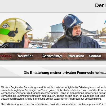
Der
Die Entstehung meiner privaten Feuerwehrhelm
Mit dem Beginn der Sammlung stand für mich zunächst lediglich die Erhaltung von, meiner 
unwiederbringlichen Zeitzeugen im Vordergrund. Dabei habe ich keinen Wert auf das Ersc
vergangener Zeit oder die Eignung diverser neuer Helme im alltäglichen Einsatzleben gelegt
Vorhaben die Sammlung "komplett" aufzubauen, gelang es mir doch, im Laufe der Zeit, eine
zusammenzustellen. Meine Sammlung erhebt dabei keinen Anspruch auf Vollständigkeit.
Die Erläuterungen zu den Sammelstücken basiert im Wesentlichen auf Aussagen von Zeitzeu