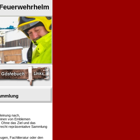
 Feuerwehrhelm
sammlung
Meinung nach,
heinen von Emblemen
. Ohne das Ziel und das
 recht repräsentative Sammlung
gen, Fachliteratur oder den