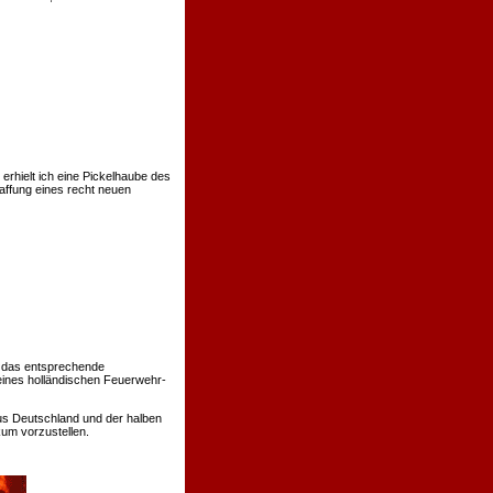
rhielt ich eine Pickelhaube des
affung eines recht neuen
 das entsprechende
eines holländischen Feuerwehr-
us Deutschland und der halben
um vorzustellen.