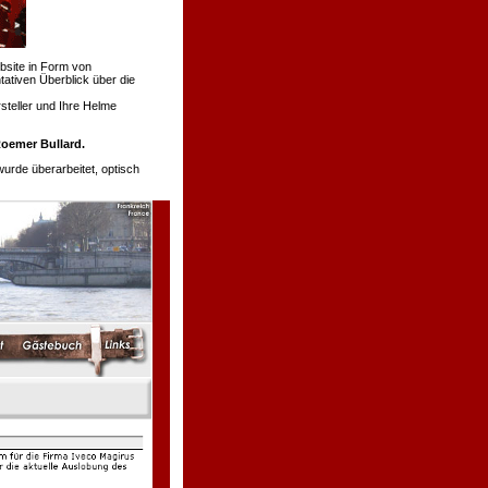
bsite in Form von
tativen Überblick über die
teller und Ihre Helme
oemer Bullard.
de überarbeitet, optisch