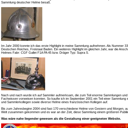
Sammlung deutscher Helme besaß.
Im Jahr 2000 konnte ich das erste Highlight in meine Sammlung aufnehmen. Als Nummer 33 e
Deutschen Reiches, Freistaat Baden. Ein weiteres Highlight im gleichen Jahr, war die Ansch
Helmes Fabr: CGF Gallet F1A PA 45 bzw. Dräger Typ: Supra S.
Nach und nach wurde ich auf Sammler aufmerksam, die zum Teil enorme Sammlungen und
Fachwissen vorweisen konnten. So kaufte ich im September 2001 ein Teil einer Sammlung 
und Sammlerkollegen sowie diverse Helme eines französischen Kollegen auf.
Bis zum Jahresbeginn 2004 sind fast 170 verschiedene Helme von Gestern und Morgen, a
Welt zusammen gekommen und es war an der Zeit, diese Sammlung einem größeren Publik
Was wäre nahe liegender gewesen als die Gestaltung einer geeigneten Website.