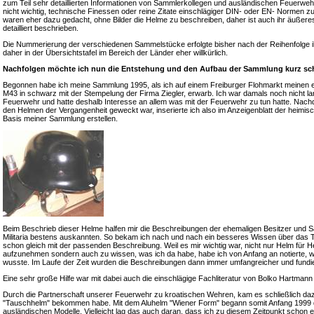
zum Teil sehr detaillierten Informationen von Sammlerkollegen und ausländischen Feuerweh
nicht wichtig, technische Finessen oder reine Zitate einschlägiger DIN- oder EN- Normen z
waren eher dazu gedacht, ohne Bilder die Helme zu beschreiben, daher ist auch ihr äußeres
detailliert beschrieben.
Die Nummerierung der verschiedenen Sammelstücke erfolgte bisher nach der Reihenfolge i
daher in der Übersichtstafel im Bereich der Länder eher willkürlich.
Nachfolgen möchte ich nun die Entstehung und den Aufbau der Sammlung kurz sch
Begonnen habe ich meine Sammlung 1995, als ich auf einem Freiburger Flohmarkt meinen 
M43 in schwarz mit der Stempelung der Firma Ziegler, erwarb. Ich war damals noch nicht lange
Feuerwehr und hatte deshalb Interesse an allem was mit der Feuerwehr zu tun hatte. Nac
den Helmen der Vergangenheit geweckt war, inserierte ich also im Anzeigenblatt der heimis
Basis meiner Sammlung erstellen.
Beim Beschrieb dieser Helme halfen mir die Beschreibungen der ehemaligen Besitzer und S
Militaria bestens auskannten. So bekam ich nach und nach ein besseres Wissen über das 
schon gleich mit der passenden Beschreibung. Weil es mir wichtig war, nicht nur Helm für
aufzunehmen sondern auch zu wissen, was ich da habe, habe ich von Anfang an notierte, 
wusste. Im Laufe der Zeit wurden die Beschreibungen dann immer umfangreicher und fundie
Eine sehr große Hilfe war mit dabei auch die einschlägige Fachliteratur von Bolko Hartma
Durch die Partnerschaft unserer Feuerwehr zu kroatischen Wehren, kam es schließlich daz
"Tauschhelm" bekommen habe. Mit dem Aluhelm "Wiener Form" begann somit Anfang 1999 da
ausländischen Modelle. Vielleicht lag das auch daran, dass ich zu diesem Zeitpunkt schon 