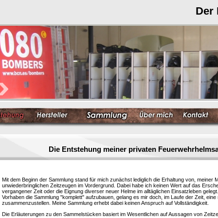
Der
Die Entstehung meiner privaten Feuerwehrhelm
Mit dem Beginn der Sammlung stand für mich zunächst lediglich die Erhaltung von, meiner 
unwiederbringlichen Zeitzeugen im Vordergrund. Dabei habe ich keinen Wert auf das Ersc
vergangener Zeit oder die Eignung diverser neuer Helme im alltäglichen Einsatzleben gelegt
Vorhaben die Sammlung "komplett" aufzubauen, gelang es mir doch, im Laufe der Zeit, eine
zusammenzustellen. Meine Sammlung erhebt dabei keinen Anspruch auf Vollständigkeit.
Die Erläuterungen zu den Sammelstücken basiert im Wesentlichen auf Aussagen von Zeitzeu