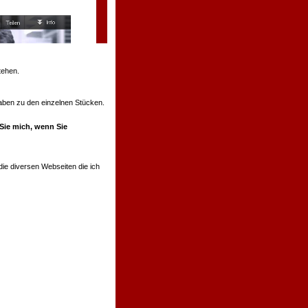
tehen.
ngaben zu den einzelnen Stücken.
 Sie mich, wenn Sie
ie diversen Webseiten die ich