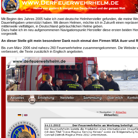
Mit Beginn des Jahres 2005 habe ich zwei deutsche Helmhersteller gefunden, die meine We
Dauerleihgaben unterstützt haben. Mit diesen Helmen, möchte ich in Zukunft einen repräsen
mittlerweile vielfältigen, in Deutschland gebräuchlichen Helme geben.
Dazu habe ich im neu aufgenommenen Navigationspunkt Hersteller diese ersten beiden Hers
vorgestellt.
An dieser Stelle gilt mein besonderer Dank noch einmal den Firmen MSA Auer und R
Bis zum März 2006 sind nahezu 260 Feuerwehrhelme zusammengekommen. Die Website wur
verbessert, die Texte zusätzlich in Englisch angeboten.