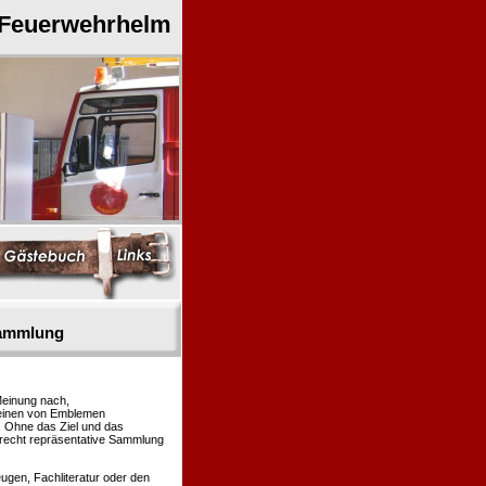
 Feuerwehrhelm
sammlung
Meinung nach,
heinen von Emblemen
. Ohne das Ziel und das
 recht repräsentative Sammlung
gen, Fachliteratur oder den