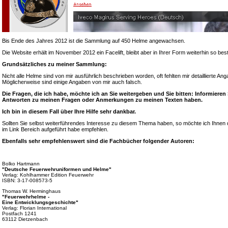
Bis Ende des Jahres 2012 ist die Sammlung auf 450 Helme angewachsen.
Die Website erhält im November 2012 ein Facelift, bleibt aber in Ihrer Form weiterhin so bes
Grundsätzliches zu meiner Sammlung:
Nicht alle Helme sind von mir ausführlich beschrieben worden, oft fehlten mir detaillierte A
Möglicherweise sind einige Angaben von mir auch falsch.
Die Fragen, die ich habe, möchte ich an Sie weitergeben und Sie bitten: Informieren
Antworten zu meinen Fragen oder Anmerkungen zu meinen Texten haben.
Ich bin in diesem Fall über Ihre Hilfe sehr dankbar.
Sollten Sie selbst weiterführendes Interesse zu diesem Thema haben, so möchte ich Ihnen d
im Link Bereich aufgeführt habe empfehlen.
Ebenfalls sehr empfehlenswert sind die Fachbücher folgender Autoren:
Bolko Hartmann
"Deutsche Feuerwehruniformen und Helme"
Verlag: Kohlhammer Edition Feuerwehr
ISBN: 3-17-008573-5
Thomas W. Herminghaus
"Feuerwehrhelme -
Eine Entwicklungsgeschichte"
Verlag: Florian International
Postfach 1241
63112 Dietzenbach