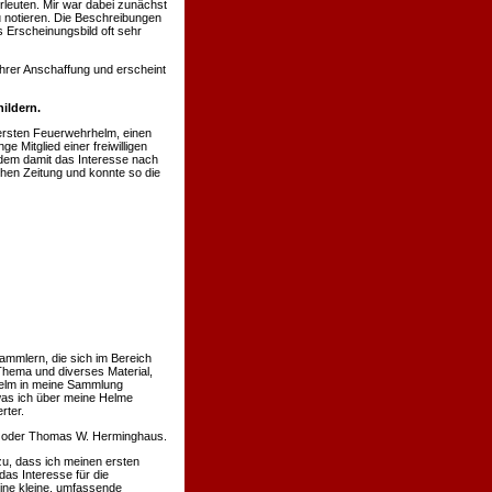
rleuten. Mir war dabei zunächst
u notieren. Die Beschreibungen
 Erscheinungsbild oft sehr
hrer Anschaffung und erscheint
ildern.
ersten Feuerwehrhelm, einen
 Mitglied einer freiwilligen
hdem damit das Interesse nach
chen Zeitung und konnte so die
ammlern, die sich im Bereich
Thema und diverses Material,
 Helm in meine Sammlung
was ich über meine Helme
rter.
nn oder Thomas W. Herminghaus.
u, dass ich meinen ersten
s Interesse für die
eine kleine, umfassende