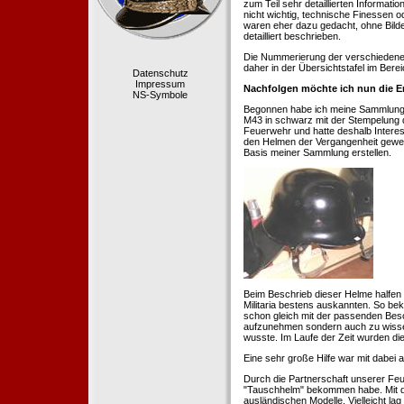
zum Teil sehr detaillierten Informa
nicht wichtig, technische Finessen 
waren eher dazu gedacht, ohne Bilde
detailliert beschrieben.
Die Nummerierung der verschiedenen
daher in der Übersichtstafel im Berei
Datenschutz
Impressum
Nachfolgen möchte ich nun die E
NS-Symbole
Begonnen habe ich meine Sammlung 1
M43 in schwarz mit der Stempelung der
Feuerwehr und hatte deshalb Intere
den Helmen der Vergangenheit geweckt
Basis meiner Sammlung erstellen.
Beim Beschrieb dieser Helme halfen 
Militaria bestens auskannten. So b
schon gleich mit der passenden Besc
aufzunehmen sondern auch zu wissen
wusste. Im Laufe der Zeit wurden di
Eine sehr große Hilfe war mit dabei
Durch die Partnerschaft unserer Feu
"Tauschhelm" bekommen habe. Mit de
ausländischen Modelle. Vielleicht la