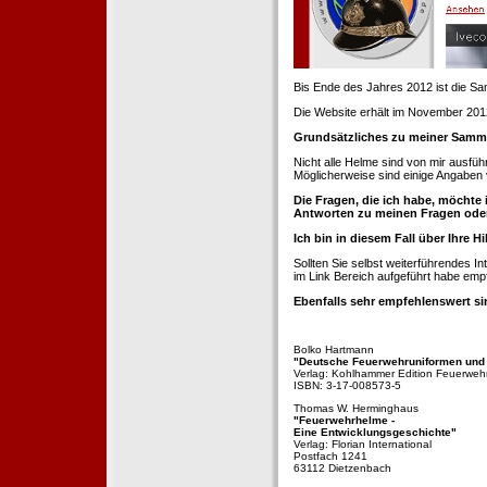
Bis Ende des Jahres 2012 ist die 
Die Website erhält im November 2012 e
Grundsätzliches zu meiner Samm
Nicht alle Helme sind von mir ausführ
Möglicherweise sind einige Angaben 
Die Fragen, die ich habe, möchte 
Antworten zu meinen Fragen ode
Ich bin in diesem Fall über Ihre Hi
Sollten Sie selbst weiterführendes 
im Link Bereich aufgeführt habe emp
Ebenfalls sehr empfehlenswert si
Bolko Hartmann
"Deutsche Feuerwehruniformen und
Verlag: Kohlhammer Edition Feuerweh
ISBN: 3-17-008573-5
Thomas W. Herminghaus
"Feuerwehrhelme -
Eine Entwicklungsgeschichte"
Verlag: Florian International
Postfach 1241
63112 Dietzenbach