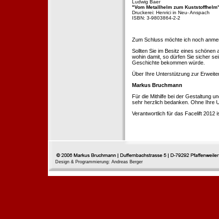
Ludwig Baer
"Vom Metallhelm zum Kuststoffhelm
Druckerei: Henrici in Neu- Anspach
ISBN: 3-9803864-2-2
Zum Schluss möchte ich noch anmerke
Sollten Sie im Besitz eines schönen
wohin damit, so dürfen Sie sicher se
Geschichte bekommen würde.
Über Ihre Unterstützung zur Erweit
Markus Bruchmann
Für die Mithilfe bei der Gestaltung 
sehr herzlich bedanken. Ohne Ihre U
Verantwortlich für das Facelift 2012
Design & Programmierung: Andreas Berger