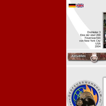
Drehleiter 3
Eine der über 200
Feuerwachen
von New York City
USA
2004