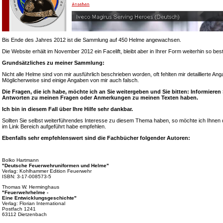
Bis Ende des Jahres 2012 ist die Sammlung auf 450 Helme angewachsen.
Die Website erhält im November 2012 ein Facelift, bleibt aber in Ihrer Form weiterhin so bes
Grundsätzliches zu meiner Sammlung:
Nicht alle Helme sind von mir ausführlich beschrieben worden, oft fehlten mir detaillierte A
Möglicherweise sind einige Angaben von mir auch falsch.
Die Fragen, die ich habe, möchte ich an Sie weitergeben und Sie bitten: Informieren
Antworten zu meinen Fragen oder Anmerkungen zu meinen Texten haben.
Ich bin in diesem Fall über Ihre Hilfe sehr dankbar.
Sollten Sie selbst weiterführendes Interesse zu diesem Thema haben, so möchte ich Ihnen d
im Link Bereich aufgeführt habe empfehlen.
Ebenfalls sehr empfehlenswert sind die Fachbücher folgender Autoren:
Bolko Hartmann
"Deutsche Feuerwehruniformen und Helme"
Verlag: Kohlhammer Edition Feuerwehr
ISBN: 3-17-008573-5
Thomas W. Herminghaus
"Feuerwehrhelme -
Eine Entwicklungsgeschichte"
Verlag: Florian International
Postfach 1241
63112 Dietzenbach