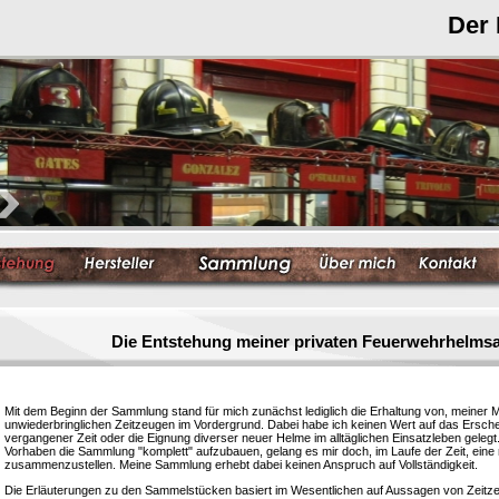
Der
Die Entstehung meiner privaten Feuerwehrhelm
Mit dem Beginn der Sammlung stand für mich zunächst lediglich die Erhaltung von, meiner 
unwiederbringlichen Zeitzeugen im Vordergrund. Dabei habe ich keinen Wert auf das Ersc
vergangener Zeit oder die Eignung diverser neuer Helme im alltäglichen Einsatzleben gelegt
Vorhaben die Sammlung "komplett" aufzubauen, gelang es mir doch, im Laufe der Zeit, eine
zusammenzustellen. Meine Sammlung erhebt dabei keinen Anspruch auf Vollständigkeit.
Die Erläuterungen zu den Sammelstücken basiert im Wesentlichen auf Aussagen von Zeitzeu