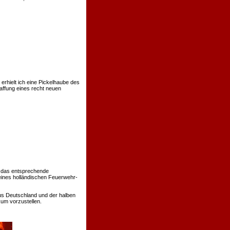
rhielt ich eine Pickelhaube des
affung eines recht neuen
 das entsprechende
eines holländischen Feuerwehr-
us Deutschland und der halben
um vorzustellen.