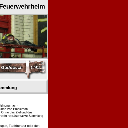
 Feuerwehrhelm
sammlung
Meinung nach,
heinen von Emblemen
. Ohne das Ziel und das
 recht repräsentative Sammlung
gen, Fachliteratur oder den