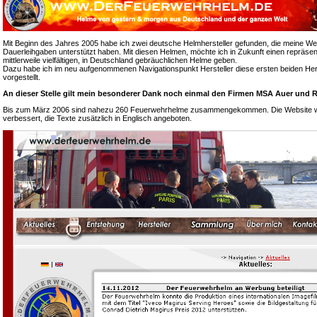
Mit Beginn des Jahres 2005 habe ich zwei deutsche Helmhersteller gefunden, die meine We
Dauerleihgaben unterstützt haben. Mit diesen Helmen, möchte ich in Zukunft einen repräsen
mittlerweile vielfältigen, in Deutschland gebräuchlichen Helme geben.
Dazu habe ich im neu aufgenommenen Navigationspunkt Hersteller diese ersten beiden Hers
vorgestellt.
An dieser Stelle gilt mein besonderer Dank noch einmal den Firmen MSA Auer und R
Bis zum März 2006 sind nahezu 260 Feuerwehrhelme zusammengekommen. Die Website wur
verbessert, die Texte zusätzlich in Englisch angeboten.