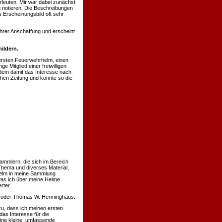
rleuten. Mir war dabei zunächst
u notieren. Die Beschreibungen
 Erscheinungsbild oft sehr
hrer Anschaffung und erscheint
ildern.
ersten Feuerwehrhelm, einen
 Mitglied einer freiwilligen
hdem damit das Interesse nach
chen Zeitung und konnte so die
ammlern, die sich im Bereich
Thema und diverses Material,
 Helm in meine Sammlung
was ich über meine Helme
rter.
nn oder Thomas W. Herminghaus.
u, dass ich meinen ersten
s Interesse für die
eine kleine, umfassende