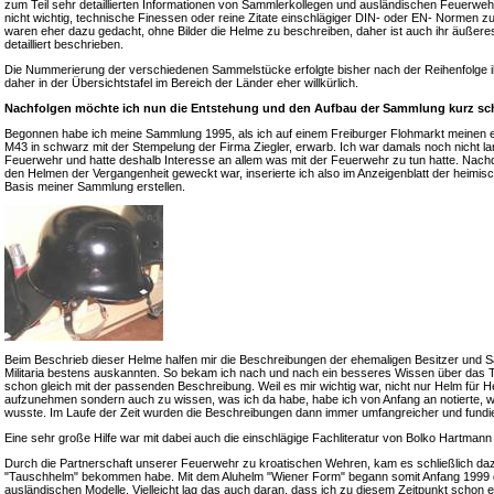
zum Teil sehr detaillierten Informationen von Sammlerkollegen und ausländischen Feuerweh
nicht wichtig, technische Finessen oder reine Zitate einschlägiger DIN- oder EN- Normen z
waren eher dazu gedacht, ohne Bilder die Helme zu beschreiben, daher ist auch ihr äußeres
detailliert beschrieben.
Die Nummerierung der verschiedenen Sammelstücke erfolgte bisher nach der Reihenfolge i
daher in der Übersichtstafel im Bereich der Länder eher willkürlich.
Nachfolgen möchte ich nun die Entstehung und den Aufbau der Sammlung kurz sch
Begonnen habe ich meine Sammlung 1995, als ich auf einem Freiburger Flohmarkt meinen 
M43 in schwarz mit der Stempelung der Firma Ziegler, erwarb. Ich war damals noch nicht lange
Feuerwehr und hatte deshalb Interesse an allem was mit der Feuerwehr zu tun hatte. Nac
den Helmen der Vergangenheit geweckt war, inserierte ich also im Anzeigenblatt der heimis
Basis meiner Sammlung erstellen.
Beim Beschrieb dieser Helme halfen mir die Beschreibungen der ehemaligen Besitzer und S
Militaria bestens auskannten. So bekam ich nach und nach ein besseres Wissen über das 
schon gleich mit der passenden Beschreibung. Weil es mir wichtig war, nicht nur Helm für
aufzunehmen sondern auch zu wissen, was ich da habe, habe ich von Anfang an notierte, 
wusste. Im Laufe der Zeit wurden die Beschreibungen dann immer umfangreicher und fundie
Eine sehr große Hilfe war mit dabei auch die einschlägige Fachliteratur von Bolko Hartma
Durch die Partnerschaft unserer Feuerwehr zu kroatischen Wehren, kam es schließlich daz
"Tauschhelm" bekommen habe. Mit dem Aluhelm "Wiener Form" begann somit Anfang 1999 da
ausländischen Modelle. Vielleicht lag das auch daran, dass ich zu diesem Zeitpunkt schon 