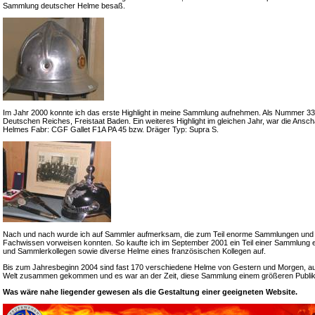
Sammlung deutscher Helme besaß.
Im Jahr 2000 konnte ich das erste Highlight in meine Sammlung aufnehmen. Als Nummer 33 e
Deutschen Reiches, Freistaat Baden. Ein weiteres Highlight im gleichen Jahr, war die Ansch
Helmes Fabr: CGF Gallet F1A PA 45 bzw. Dräger Typ: Supra S.
Nach und nach wurde ich auf Sammler aufmerksam, die zum Teil enorme Sammlungen und
Fachwissen vorweisen konnten. So kaufte ich im September 2001 ein Teil einer Sammlung 
und Sammlerkollegen sowie diverse Helme eines französischen Kollegen auf.
Bis zum Jahresbeginn 2004 sind fast 170 verschiedene Helme von Gestern und Morgen, a
Welt zusammen gekommen und es war an der Zeit, diese Sammlung einem größeren Publik
Was wäre nahe liegender gewesen als die Gestaltung einer geeigneten Website.