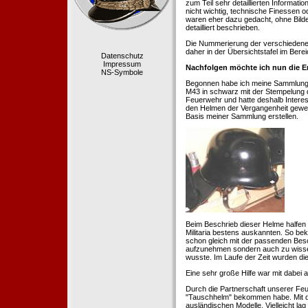
zum Teil sehr detaillierten Informa
nicht wichtig, technische Finessen 
waren eher dazu gedacht, ohne Bilde
detailliert beschrieben.
Die Nummerierung der verschiedenen
daher in der Übersichtstafel im Berei
Datenschutz
Impressum
Nachfolgen möchte ich nun die E
NS-Symbole
Begonnen habe ich meine Sammlung 1
M43 in schwarz mit der Stempelung der
Feuerwehr und hatte deshalb Intere
den Helmen der Vergangenheit geweckt
Basis meiner Sammlung erstellen.
Beim Beschrieb dieser Helme halfen 
Militaria bestens auskannten. So b
schon gleich mit der passenden Besc
aufzunehmen sondern auch zu wissen
wusste. Im Laufe der Zeit wurden di
Eine sehr große Hilfe war mit dabei
Durch die Partnerschaft unserer Feu
"Tauschhelm" bekommen habe. Mit de
ausländischen Modelle. Vielleicht la