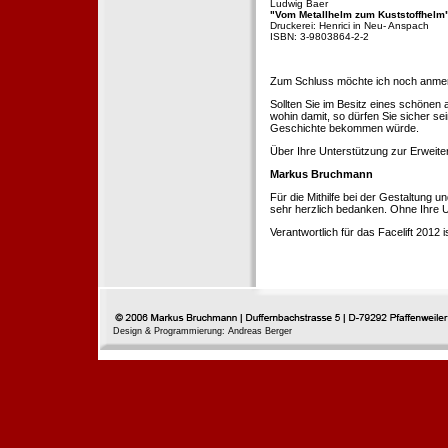
Ludwig Baer
"Vom Metallhelm zum Kuststoffhelm
Druckerei: Henrici in Neu- Anspach
ISBN: 3-9803864-2-2
Zum Schluss möchte ich noch anmerke
Sollten Sie im Besitz eines schönen
wohin damit, so dürfen Sie sicher se
Geschichte bekommen würde.
Über Ihre Unterstützung zur Erweit
Markus Bruchmann
Für die Mithilfe bei der Gestaltung 
sehr herzlich bedanken. Ohne Ihre U
Verantwortlich für das Facelift 2012
Design & Programmierung: Andreas Berger