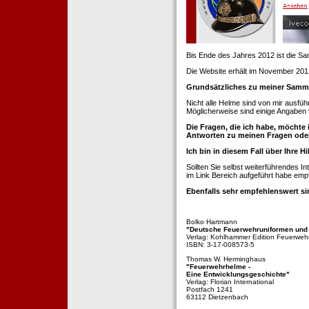
Bis Ende des Jahres 2012 ist die 
Die Website erhält im November 2012 e
Grundsätzliches zu meiner Samm
Nicht alle Helme sind von mir ausführ
Möglicherweise sind einige Angaben 
Die Fragen, die ich habe, möchte 
Antworten zu meinen Fragen ode
Ich bin in diesem Fall über Ihre Hi
Sollten Sie selbst weiterführendes 
im Link Bereich aufgeführt habe emp
Ebenfalls sehr empfehlenswert si
Bolko Hartmann
"Deutsche Feuerwehruniformen und
Verlag: Kohlhammer Edition Feuerweh
ISBN: 3-17-008573-5
Thomas W. Herminghaus
"Feuerwehrhelme -
Eine Entwicklungsgeschichte"
Verlag: Florian International
Postfach 1241
63112 Dietzenbach